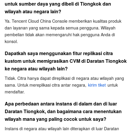
Media On-Demand
Tencent Cloud TCLake
Tencent HY
TDMQ for Apache Pulsar
Simple Email Service
Tencent Real-Time Communication
StreamLive
untuk sumber daya yang dibeli di Tiongkok dan 
wilayah atau negara lain?
Pemrosesan Media
LLM Service TokenHub
TDMQ for MQTT
Low-code Interactive Classroom
StreamPackage
LVB Recording
Ya. Tencent Cloud China Console memberikan kualitas produk 
dan layanan yang sama kepada semua pengguna. Wilayah 
Media SDK
TDMQ for CMQ
Real-time Teleoperation
StreamLink
Media Processing Service
pembelian tidak akan memengaruhi hak pengguna Anda di 
konsol.
Layanan Pendidikan
Cloud Message Queue
Game Multimedia Engine
Cloud Streaming Services
Cloud Application Rendering
Mobile Live Video Broadcasting
Dapatkah saya menggunakan fitur replikasi citra 
kustom untuk memigrasikan CVM di Daratan Tiongkok 
Medical Services
Cloud Contact Center
Video on Demand
Cloud Virtual Desktop
User Generated Short Video SDK
Tencent Interactive Whiteboard
ke negara atau wilayah lain?
Manajemen Sumber Daya Cloud
Tencent Effect SDK
Tencent HealthCare Omics Platform
Tidak. Citra hanya dapat direplikasi di negara atau wilayah yang 
sama. Untuk mereplikasi citra antar negara, 
kirim tiket
 untuk 
Alat Developer
Digital and Intelligent Medical Imaging Platform
API
mendaftar.
Apa perbedaan antara instans di dalam dan di luar 
kode rendah
Intelligent Guidance
SDK
Marketplace
Daratan Tiongkok, dan bagaimana cara menentukan 
wilayah mana yang paling cocok untuk saya?
Pemantauan dan Operasi
Intelligent Pre-Consultation
Tencent Cloud Smart Advisor
Cloud Native Build
CloudBase
Instans di negara atau wilayah lain diterapkan di luar Daratan 