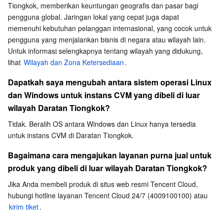
Tiongkok, memberikan keuntungan geografis dan pasar bagi 
API dan Alat
Tag
Tencent Cloud CodeBuddy
Tencent Cloud Observability Platform
pengguna global. Jaringan lokal yang cepat juga dapat 
memenuhi kebutuhan pelanggan internasional, yang cocok untuk 
Software Product Announcements
Tencent Infrastructure Automation for Terraform
Tencent Cloud Code Analysis
Application Performance Management
Cloud Migration
pengguna yang menjalankan bisnis di negara atau wilayah lain.
Untuk informasi selengkapnya tentang wilayah yang didukung, 
Enterprise Software
Cloud Access Management
Tencent Cloud Super App as a Service
Real User Monitoring
TencentCloud API
Software Product Lifecycle Announcements
lihat 
Wilayah dan Zona Ketersediaan
.
Dapatkah saya mengubah antara sistem operasi Linux 
TencentDB
CloudAudit
Cloud Automated Testing
Tencent Cloud Command Line Interface
Tencent Cloud Enterprise
dan Windows untuk instans CVM yang dibeli di luar 
wilayah Daratan Tiongkok?
Selengkapnya
Config
TencentCloud Managed Service for Prometheus
Tencent Cloud-native Suite
TDSQL
Tidak. Beralih OS antara Windows dan Linux hanya tersedia 
Big Data
Tencent Cloud Organization
Grafana
International Partners
untuk instans CVM di Daratan Tiongkok.
Bagaimana cara mengajukan layanan purna jual untuk 
Operating System
Control Center
Event Bridge
About Account
Tencent Big Data Suite
produk yang dibeli di luar wilayah Daratan Tiongkok?
Identity Aware Platform
Tencent Cloud Health Dashboard
Message Center
TencentOS Server
Jika Anda membeli produk di situs web resmi Tencent Cloud, 
hubungi hotline layanan Tencent Cloud 24/7 (4009100100) atau 
kirim tiket
.
Tencent Smart Advisor-Chaotic Fault Generator
Tencent Smart Advisor-Tencent RTC Copilot
About Console