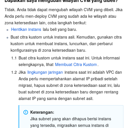
Dapatkah saya mengubah wilayah CVM yang dibeli?
Daratan Tiongkok?
Business Security
TencentDB for Tendis
TencentDB for DBbrain
Cloud Load Balancer
Data Security Governance Center
Tidak. Anda tidak dapat mengubah wilayah CVM yang dibeli. Jika 
Dapatkah saya memigrasikan instans ke wilayah di luar
Anda perlu men-deploy CVM yang sudah ada ke wilayah atau 
Daratan Tiongkok?
zona ketersediaan lain, coba langkah berikut:
Layanan Keamanan
TencentDB for CTSDB
Database Management Center
Gateway Load Balancer
Key Management Service
Captcha
Mengapa beberapa jenis instans hanya dapat dibeli di
Hentikan instans
 lalu beli yang baru.
wilayah Tiongkok?
Buat citra kustom untuk instans asli. Kemudian, gunakan citra 
Manajemen Keamanan
Direct Connect
Secrets Manager
Text Moderation System
Penetration Test Service
Jika saya membuat situs web menggunakan instans CVM
kustom untuk membuat instans, luncurkan, dan perbarui 
dari wilayah di luar Daratan Tiongkok dan pengguna saya
konfigurasinya di zona ketersediaan baru.
Keamanan Aplikasi
Cloud Connect Network
Bastion Host
Image Moderation System
Security Service Platform
Tencent Cloud Firewall
mengakses situs web melalui nama domain, apakah nama
1.1
Buat citra kustom untuk instans saat ini. Untuk informasi 
domain ini memerlukan pengajuan ICP?
selengkapnya, lihat 
Membuat Citra Kustom
.
Domain & Situs Web
Elastic Network Interface
Data Security Audit
Audio Moderation System
Web Application Firewall
Mobile Security
Apakah instans di berbagai wilayah memiliki harga yang
1.2
Jika 
lingkungan jaringan
 instans saat ini adalah VPC dan 
sama?
Anda perlu mempertahankan alamat IP pribadi setelah 
Aplikasi Perusahaan
NAT Gateway
Video Moderation System
Cloud Workload Protection Platform
Security Token Service
Domains
migrasi, hapus subnet di zona ketersediaan saat ini, lalu 
buat subnet di zona ketersediaan baru dengan rentang 
Kolaborasi Kantor
Peering Connection
Customer Identity and Access Management
Tencent Container Security Service
SSL Certificates
Tencent Ecard
alamat IP yang sama dengan subnet asli.
Data Besar
Flow Logs
Mesin Kontrol Risiko
Cloud Security Center
Private DNS
Tencent eSign
Keterangan:
Jika subnet yang akan dihapus berisi instans 
yang tersedia, migrasikan semua instans di 
Dasar AI
Anycast Internet Acceleration
Anti-Cheat Expert
LAYANAN PEMINDAIAN KERENTANAN
HTTPDNS
Tencent VooV Meeting
Elastic MapReduce