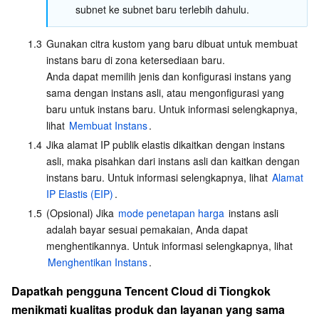
subnet ke subnet baru terlebih dahulu.
Aplikasi AI
Bandwidth Package
Firewall Manager
DNSPod
Tencent LearnShare
Elasticsearch Service
Face Recognition
1.3
Gunakan citra kustom yang baru dibuat untuk membuat 
instans baru di zona ketersediaan baru.

AI Produk Platform AI
VPN Connections
Cloud DNS Resolution
Tencent Cloud Enterprise Drive
Stream Compute Service
Text To Speech
Tencent Cloud AI Digital Human
Anda dapat memilih jenis dan konfigurasi instans yang 
sama dengan instans asli, atau mengonfigurasi yang 
Model besar Tencent
Private Link
Data Lake Compute
Automatic Speech Recognition
eKYC
Tencent Cloud TI-ONE Platform
baru untuk instans baru. Untuk informasi selengkapnya, 
lihat 
Membuat Instans
.
Internet of Things
Elastic IP
Tencent Cloud TCHouse-C
mesin penerjemah
Intelligent Music Platform
Tencent Cloud Agent Development Platform
1.4
Jika alamat IP publik elastis dikaitkan dengan instans 
asli, maka pisahkan dari instans asli dan kaitkan dengan 
Message Queue
Global Application Acceleration Platform
Tencent Cloud TCHouse-D
Optical Character Recognition
LLM Knowledge Engine Basic API
IoT Hub
instans baru. Untuk informasi selengkapnya, lihat 
Alamat 
IP Elastis (EIP)
.
Komunikasi
Tencent Cloud TCHouse-P
Face Fusion
Image Creation Large Model
TDMQ for CKafka
1.5
(Opsional) Jika 
mode penetapan harga
 instans asli 
adalah bayar sesuai pemakaian, Anda dapat 
menghentikannya. Untuk informasi selengkapnya, lihat 
Interaksi Waktu Nyata
Tencent Cloud WeData
Video Creation Large Model
TDMQ for RocketMQ
Short Message Service
Menghentikan Instans
.
Layanan Video
Business Intelligence
Tencent HY 3D Global
TDMQ for RabbitMQ
Tencent Push Notification Service
Chat
Dapatkah pengguna Tencent Cloud di Tiongkok 
menikmati kualitas produk dan layanan yang sama 