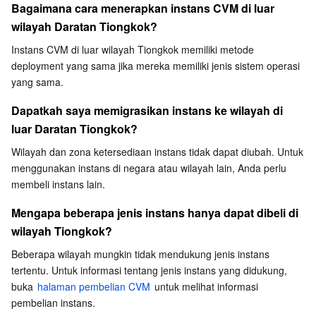
Bagaimana cara menerapkan instans CVM di luar 
Region Management System
Performance Testing Service
Billing Center
wilayah Daratan Tiongkok?
Instans CVM di luar wilayah Tiongkok memiliki metode 
Quota Center
Compliance
deployment yang sama jika mereka memiliki jenis sistem operasi 
yang sama.
Cloud Resource Center
Terms and Policies
Dapatkah saya memigrasikan instans ke wilayah di 
Third Party
luar Daratan Tiongkok?
Wilayah dan zona ketersediaan instans tidak dapat diubah. Untuk 
Service Plan
menggunakan instans di negara atau wilayah lain, Anda perlu 
membeli instans lain.
Tencent Cloud Training and Certification
Mengapa beberapa jenis instans hanya dapat dibeli di 
wilayah Tiongkok?
Partner Support Plan
Beberapa wilayah mungkin tidak mendukung jenis instans 
tertentu. Untuk informasi tentang jenis instans yang didukung, 
buka 
halaman pembelian CVM
 untuk melihat informasi 
pembelian instans.