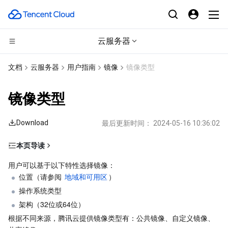
云服务器
计算
文档
云服务器
用户指南
镜像
镜像类型
CDN与边缘平台
云服务器
镜像类型
边缘计算
轻量应用服务器
边缘安全加速平台 EO
Download
最后更新时间：
2024-05-16 10:36:02
高性能计算
裸金属云服务器
内容分发网络 CDN
边缘计算机器
本页导读
公共镜像
容器
GPU 云服务器
全站加速网络
批量计算
用户可以基于以下特性选择镜像：
位置（请参阅 
地域和可用区
）
自定义镜像
分布式云
专用宿主机
DDoS 防护
高性能计算集群
容器服务
操作系统类型
共享镜像
架构（32位或64位）
微服务
弹性伸缩
安全加速 SCDN
服务网格
本地专用集群
根据不同来源，腾讯云提供镜像类型有：公共镜像、自定义镜像、