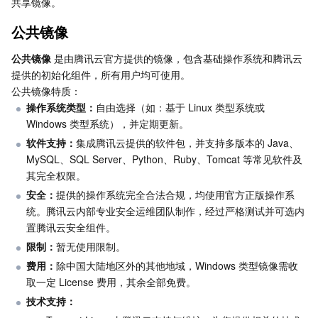
共享镜像。
Serverless
自动化助手
多网聚合加速（腾讯云聚通）
容器镜像服务
边缘可用区
弹性微服务
公共镜像
基础存储服务
云原生分布式云中心
专属可用区
注册配置治理
云函数
公共镜像
 是由腾讯云官方提供的镜像，包含基础操作系统和腾讯云
提供的初始化组件，所有用户均可使用。
存储数据服务
API 网关
对象存储
公共镜像特质：
操作系统类型：
自由选择（如：基于 Linux 类型系统或 
Windows 类型系统），并定期更新。
关系型数据库
文件存储
日志服务
软件支持：
集成腾讯云提供的软件包，并支持多版本的 Java、
MySQL、SQL Server、Python、Ruby、Tomcat 等常见软件及
关系型数据库TDSQL
云硬盘
数据万象
云数据库 MySQL
其完全权限。
安全：
提供的操作系统完全合法合规，均使用官方正版操作系
NoSQL 数据库
云 HDFS
智能媒资托管
云数据库 MariaDB
TDSQL-C MySQL 版
统。腾讯云内部专业安全运维团队制作，经过严格测试并可选内
置腾讯云安全组件。
数据库 SaaS 服务
数据加速器 GooseFS
云数据库 PostgreSQL
TDSQL MySQL 版
腾讯云分布式缓存数据库（兼容 Redis）
限制：
暂无使用限制。
费用：
除中国大陆地区外的其他地域，Windows 类型镜像需收
网络
云数据库 SQL Server
TDSQL Boundless
云数据库 MongoDB
数据传输服务
取一定 License 费用，其余全部免费。
技术支持：
数据安全
游戏数据库 TcaplusDB
数据库专家服务
私有网络