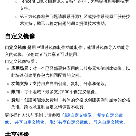
Tencent Linux 由腾讯云支持与维护，为您提供相关的技术
支持。
业务安全
云数据库 Tendis
数据库智能管家 DBbrain
负载均衡
数据安全治理中心
第三方镜像相关问题请联系开源社区或操作系统原厂获得技
术支持，腾讯云将对问题的调查提供技术协助。
安全服务
时序数据库 CTSDB
数据库管理中心
网关负载均衡
密钥管理系统
验证码
自定义镜像
云安全
专线接入
凭据管理系统
文本内容安全
渗透测试服务
自定义镜像
 是用户通过镜像制作功能制作，或通过镜像导入功能导
入的镜像。仅创建者与共享者可以使用。
应用安全
云联网
堡垒机
图片内容安全
安全服务平台
云防火墙
自定义镜像特质：
应用场景：
对一个已经部署好应用的云服务器实例创建镜像，以
域名与网站
弹性网卡
数据安全审计
音频内容安全
Web 应用防火墙
移动应用安全
此快速创建更多包含相同配置的实例。
功能支持：
支持用户自由创建、复制、分享和销毁。
企业应用
NAT 网关
视频内容安全
主机安全
安全凭证服务
域名注册
限制：
每个地域下最多支持500个自定义镜像。
费用：
创建可能涉及费用，具体的价格以创建实例时显示的价格
办公协同
对等连接
账号风控平台
容器安全服务
SSL 证书
腾讯微卡
为准。跨地域复制自定义镜像暂不收费。
更多操作方法与限制，请参阅 
创建自定义镜像
、
复制自定义镜
大数据
网络流日志
风险识别 RCE
云安全中心
私有域解析 Private DNS
腾讯电子签
像
、
共享自定义镜像
、
取消共享自定义镜像
、
导入自定义镜像
。
共享镜像
AI 基础产品
Anycast 公网加速
游戏安全
漏洞扫描服务
移动解析 HTTPDNS
腾讯会议
弹性 MapReduce