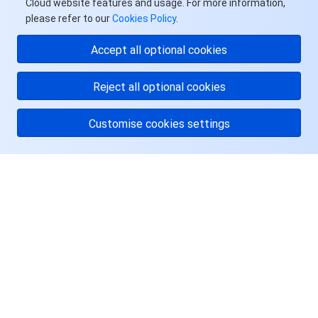
Cloud website features and usage. For more information,
API 与工具
标签
腾讯云代码助手
腾讯云可观测平台
please refer to our
Cookies Policy
.
软件产品公告专区
云资源自动化 for Terraform
腾讯云代码分析
应用性能监控
云迁移
Accept all optional cookies
专有云软件
访问管理
腾讯云超级应用服务
前端性能监控
云 API
软件产品生命周期公告
Reject all optional cookies
腾讯云数据库
操作审计
云拨测
腾讯云命令行工具
腾讯专有云企业版 TCE
Customise cookies settings
大数据
配置审计
Prometheus 监控服务
腾讯专有云PaaS平台 TCS
TDSQL
关于腾讯云
其他文档
集团账号管理
Grafana 可视化服务
大数据处理套件 TBDS
服务与支持
操作系统
控制中心
事件总线
渠道合作伙伴
资源
身份识别平台
腾讯云健康看板
账号相关
TencentOS Server
用户中心
云顾问 - 混沌演练
云顾问-Tencent RTC 云助手
消息中心
Facebook