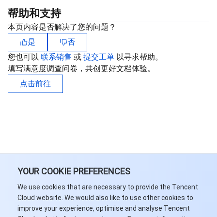
媒体点播
多模态智能数据湖 TCLake
腾讯混元大模型
消息队列 Pulsar 版
邮件推送
实时音视频
媒体直播
帮助和支持
媒体处理
大模型服务平台 TokenHub
消息队列 MQTT 版
实时互动-教育版
媒体包装
直播录制
本页内容是否解决了您的问题？
是
否
视频终端SDK
消息队列 CMQ 版
实时互动-工业能源版
媒体传输
媒体处理
您也可以
联系销售
或
提交工单
以寻求帮助。
填写满意度调查问卷，共创更好文档体验。
教育服务
消息队列 CMQ
游戏多媒体引擎
云直播
应用云渲染
直播 SDK
点击前往
医疗服务
云联络中心
云点播
云桌面
短视频 SDK
互动白板
云资源管理
腾讯特效 SDK
腾讯健康组学平台
开发者工具
数智医疗影像平台
API
YOUR COOKIE PREFERENCES
Low Code
智能导诊
SDK
云市场
We use cookies that are necessary to provide the Tencent
Cloud website. We would also like to use other cookies to
监控与运维
智能预问诊
智能顾问
云原生构建
云开发 CloudBase
improve your experience, optimise and analyse Tencent