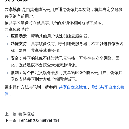
共享镜像
 是由其他腾讯云用户通过镜像共享功能，将其自定义镜像
AI 应用产品
共享带宽包
防火墙管理
DNSPod
腾讯乐享
Elasticsearch Service
人脸识别
共享给当前用户。

被共享的镜像将在被共享用户的原镜像相同地域下展示。
AI 平台产品
VPN 连接
云解析 DNS
腾讯云企业网盘
流计算 Oceanus
语音合成
腾讯云智能数智人
共享镜像特质：
应用场景：
帮助其他用户快速创建云服务器。
腾讯大模型
私有连接
数据湖计算
语音识别
人脸核身
腾讯云大模型训推平台TI-ONE
功能支持：
共享镜像仅可用于创建云服务器，不可以进行修改名
称、复制、共享等其他操作。
物联网
弹性公网 IP
腾讯云数据仓库 TCHouse-C
机器翻译
智能音乐平台
腾讯云智能体开发平台
安全：
共享的镜像不经过腾讯云审核，可能存在安全风险。因
此，强烈建议不要接受未知来源镜像。
消息队列
全球应用加速
腾讯云数据仓库 TCHouse-D
文字识别
知识引擎原子能力
物联网通信
限制：
每个自定义镜像最多可共享给500个腾讯云用户。镜像共
享仅支持共享到对方账户相同地域下。
通信服务
腾讯云数据仓库 TCHouse-P
人脸融合
大模型图像创作引擎
消息队列 CKafka 版
更多操作方法与限制，请参阅 
共享自定义镜像
、
取消共享自定义镜
像
。
实时互动
数据开发治理平台 WeData
大模型视频创作引擎
消息队列 RocketMQ 版
短信
上一篇:
镜像概述
视频服务
腾讯云 BI
腾讯混元生3D
消息队列 RabbitMQ 版
移动推送
即时通信 IM
下一篇:
TencentOS Server 简介