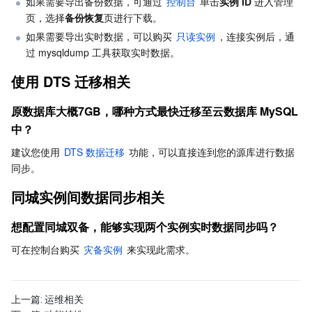
如果需要导出备份数据，可通过 
控制台
 单击
实例 ID
 进入管理
页，选择
备份恢复
页进行下载。
业务安全
云数据库 Tendis
数据库智能管家 DBbrain
负载均衡
数据安全治理中心
如果需要导出实时数据，可以购买 
只读实例
，连接实例后，通
过 mysqldump 工具获取实时数据。
安全服务
时序数据库 CTSDB
数据库管理中心
网关负载均衡
密钥管理系统
验证码
使用 DTS 迁移相关
云安全
专线接入
凭据管理系统
文本内容安全
渗透测试服务
原数据库大概7GB，哪种方式最快迁移至云数据库 MySQL 
中？
应用安全
云联网
堡垒机
图片内容安全
安全服务平台
云防火墙
建议您使用 
DTS 数据迁移
 功能，可以直接连到您的源库进行数据
域名与网站
弹性网卡
数据安全审计
音频内容安全
Web 应用防火墙
移动应用安全
同步。
同城实例间数据同步相关
企业应用
NAT 网关
视频内容安全
主机安全
安全凭证服务
域名注册
想配置同城双备，能够实现两个实例实时数据同步吗？
办公协同
对等连接
账号风控平台
容器安全服务
SSL 证书
腾讯微卡
可在控制台购买 
灾备实例
 来实现此需求。
大数据
网络流日志
风险识别 RCE
云安全中心
私有域解析 Private DNS
腾讯电子签
上一篇:
运维相关
AI 基础产品
Anycast 公网加速
游戏安全
漏洞扫描服务
移动解析 HTTPDNS
腾讯会议
弹性 MapReduce