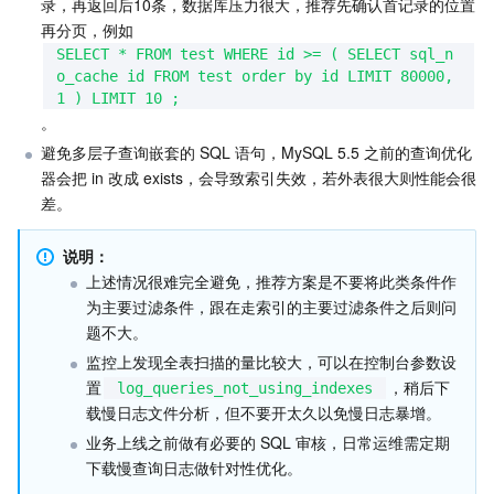
录，再返回后10条，数据库压力很大，推荐先确认首记录的位置
再分页，例如
SELECT * FROM test WHERE id >= ( SELECT sql_n
o_cache id FROM test order by id LIMIT 80000,
1 ) LIMIT 10 ;
。
避免多层子查询嵌套的 SQL 语句，MySQL 5.5 之前的查询优化
器会把 in 改成 exists，会导致索引失效，若外表很大则性能会很
差。
说明：
上述情况很难完全避免，推荐方案是不要将此类条件作
为主要过滤条件，跟在走索引的主要过滤条件之后则问
题不大。
监控上发现全表扫描的量比较大，可以在控制台参数设
置
，稍后下
log_queries_not_using_indexes
载慢日志文件分析，但不要开太久以免慢日志暴增。
业务上线之前做有必要的 SQL 审核，日常运维需定期
下载慢查询日志做针对性优化。