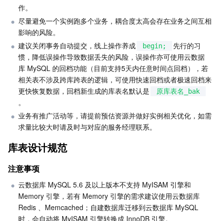
作。
尽量避免一个实例跑多个业务，耦合度太高会存在业务之间互相
AI 应用产品
共享带宽包
防火墙管理
DNSPod
腾讯乐享
Elasticsearch Service
人脸识别
影响的风险。
建议关闭事务自动提交，线上操作养成
先行的习
AI 平台产品
VPN 连接
云解析 DNS
腾讯云企业网盘
流计算 Oceanus
语音合成
腾讯云智能数智人
begin;
惯，降低误操作导致数据丢失的风险，误操作亦可使用云数据
库 MySQL 的回档功能（目前支持5天内任意时间点回档），若
腾讯大模型
私有连接
数据湖计算
语音识别
人脸核身
腾讯云大模型训推平台TI-ONE
相关表不涉及跨库跨表的逻辑，可使用快速回档或者极速回档来
更快恢复数据，回档新生成的库表名默认是
原库表名_bak
物联网
弹性公网 IP
腾讯云数据仓库 TCHouse-C
机器翻译
智能音乐平台
腾讯云智能体开发平台
。
业务有推广活动等，请提前预估资源并做好实例相关优化，如需
消息队列
全球应用加速
腾讯云数据仓库 TCHouse-D
文字识别
知识引擎原子能力
物联网通信
求量比较大时请及时与对应的服务经理联系。
库表设计规范
通信服务
腾讯云数据仓库 TCHouse-P
人脸融合
大模型图像创作引擎
消息队列 CKafka 版
注意事项
实时互动
数据开发治理平台 WeData
大模型视频创作引擎
消息队列 RocketMQ 版
短信
云数据库 MySQL 5.6 及以上版本不支持 MyISAM 引擎和 
Memory 引擎，若有 Memory 引擎的需求建议使用云数据库 
视频服务
腾讯云 BI
腾讯混元生3D
消息队列 RabbitMQ 版
移动推送
即时通信 IM
Redis 、Memcached；自建数据库迁移到云数据库 MySQL 
时，会自动将 MyISAM 引擎转换成 InnoDB 引擎。