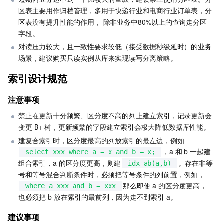
区表主要用作归档管理，多用于快递行业和电商行业订单表，分
地域管理系统
云压测
费用中心
区表没有提升性能的作用， 除非业务中80%以上的查询走分区
字段。
配额中心
认证信息
对读压力较大，且一致性要求较低（接受数据秒级延时）的业务
场景，建议购买只读实例从库来实现读写分离策略。
资源中心
政策与规范
索引设计规范
第三方
注意事项
服务计划
禁止在更新十分频繁、区分度不高的列上建立索引，记录更新会
变更 B+ 树，更新频繁的字段建立索引会极大降低数据库性能。
腾讯云培训认证
建复合索引时，区分度最高的列放索引的最左边，例如
，a 和 b 一起建
select xxx where a = x and b = x;
组合索引，a 的区分度更高，则建
。存在非等
合作伙伴支持计划
idx_ab(a,b)
号和等号混合判断条件时，必须把等号条件的列前置，例如，
那么即使 a 的区分度更高，
where a xxx and b = xxx
也必须把 b 放在索引的最前列，因为走不到索引 a。
建议事项