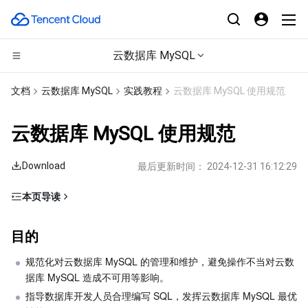
云数据库 MySQL
CDN与边缘平台
文档
云数据库 MySQL
实践教程
云数据库 MySQL 使用规范
计算
边缘安全加速平台 EO
云数据库 MySQL 使用规范
高性能计算
内容分发网络 CDN
云服务器
Download
最后更新时间：
2024-12-31 16:12:29
边缘计算
全站加速网络
轻量应用服务器
批量计算
本页导读
目的
容器
DDoS 防护
裸金属云服务器
高性能计算集群
边缘计算机器
目的
权限管理规范
分布式云
安全加速 SCDN
GPU 云服务器
容器服务
规范化对云数据库 MySQL 的管理和维护，避免操作不当对云数
日常操作规范
据库 MySQL 造成不可用等影响。
注意事项
微服务
多网聚合加速（腾讯云聚通）
专用宿主机
服务网格
本地专用集群
指导数据库开发人员合理编写 SQL，发挥云数据库 MySQL 最优