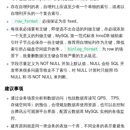
媒体点播
多模态智能数据湖 TCLake
腾讯混元大模型
消息队列 Pulsar 版
邮件推送
实时音视频
媒体直播
存在自增列的表，自增列上应该至少有一个单独的索引，或者以
自增列开头的一个复合索引。
媒体处理
大模型服务平台 TokenHub
消息队列 MQTT 版
实时互动-教育版
媒体包装
直播录制
必须保证为非 fixed。
row_format
每张表必须要有主键，即使选不出合适的列做主键，亦必须添加
视频终端SDK
消息队列 CMQ 版
实时互动-工业能源版
媒体传输
媒体处理
一个无意义的列做主键，MySQL 第一范式标准 InnoDB 辅助索
引叶子节点会保存一份主键值，推荐用自增短列作为主键，降低
教育服务
消息队列 CMQ
游戏多媒体引擎
云直播
应用云渲染
直播 SDK
索引所占磁盘空间提升效率，
为 row 的场
binlog_format
景下，批量删数据没主键会导致严重的主从延迟。
医疗服务
云联络中心
云点播
云桌面
短视频 SDK
互动白板
字段尽量定义为 NOT NULL 并加上默认值，NULL 会给 SQL 开
发带来很多问题导致走不了索引，对 NULL 计算时只能用 IS 
云资源管理
腾讯特效 SDK
腾讯健康组学平台
NULL 和 IS NOT NULL 来判断。
建议事项
开发者工具
数智医疗影像平台
API
通过业务场景分析和数据访问（包括数据库读写 QPS、 TPS、
存储空间等）的预估，合理规划数据库使用资源，也可以在控制
Low Code
智能导诊
SDK
云市场
台腾讯云可观测平台界面，配置云数据库 MySQL 实例的各项监
控。
监控与运维
智能预问诊
智能顾问
云原生构建
云开发 CloudBase
建库原则就是同一类业务的表放一个库，不同业务的表尽量避免