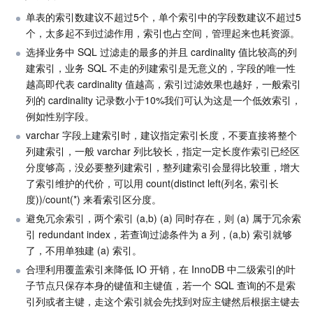
单表的索引数建议不超过5个，单个索引中的字段数建议不超过5
个，太多起不到过滤作用，索引也占空间，管理起来也耗资源。
选择业务中 SQL 过滤走的最多的并且 cardinality 值比较高的列
建索引，业务 SQL 不走的列建索引是无意义的，字段的唯一性
越高即代表 cardinality 值越高，索引过滤效果也越好，一般索引
列的 cardinality 记录数小于10%我们可认为这是一个低效索引，
例如性别字段。
varchar 字段上建索引时，建议指定索引长度，不要直接将整个
列建索引，一般 varchar 列比较长，指定一定长度作索引已经区
分度够高，没必要整列建索引，整列建索引会显得比较重，增大
了索引维护的代价，可以用 count(distinct left(列名, 索引长
度))/count(
*
) 来看索引区分度。
避免冗余索引，两个索引 (a,b) (a) 同时存在，则 (a) 属于冗余索
引 redundant index，若查询过滤条件为 a 列，(a,b) 索引就够
了，不用单独建 (a) 索引。
合理利用覆盖索引来降低 IO 开销，在 InnoDB 中二级索引的叶
子节点只保存本身的键值和主键值，若一个 SQL 查询的不是索
引列或者主键，走这个索引就会先找到对应主键然后根据主键去