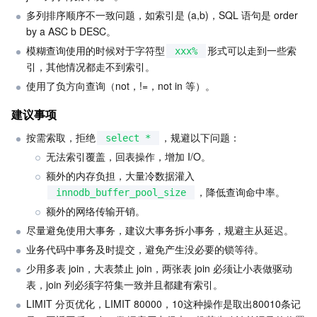
多列排序顺序不一致问题，如索引是 (a,b)，SQL 语句是 order 
by a ASC b DESC。
模糊查询使用的时候对于字符型
形式可以走到一些索
xxx%
引，其他情况都走不到索引。
使用了负方向查询（not，!=，not in 等）。
建议事项
按需索取，拒绝
，规避以下问题：       
select *
无法索引覆盖，回表操作，增加 I/O。      
额外的内存负担，大量冷数据灌入
，降低查询命中率。      
innodb_buffer_pool_size
额外的网络传输开销。
尽量避免使用大事务，建议大事务拆小事务，规避主从延迟。
业务代码中事务及时提交，避免产生没必要的锁等待。
少用多表 join，大表禁止 join，两张表 join 必须让小表做驱动
表，join 列必须字符集一致并且都建有索引。
LIMIT 分页优化，LIMIT 80000，10这种操作是取出80010条记