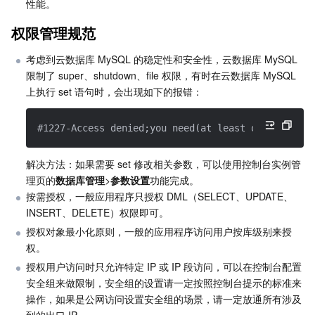
建议事项
性能。
Serverless
弹性伸缩
容器镜像服务
边缘可用区
弹性微服务
库表设计规范
权限管理规范
注意事项
基础存储服务
自动化助手
云原生分布式云中心
专属可用区
API 网关
云函数
考虑到云数据库 MySQL 的稳定性和安全性，云数据库 MySQL 
建议事项
限制了 super、shutdown、file 权限，有时在云数据库 MySQL 
存储数据服务
注册配置治理
对象存储
上执行 set 语句时，会出现如下的报错：  
索引设计规范
注意事项
关系型数据库
文件存储
日志服务
#1227-Access denied;you need(at least one of)the 
建议事项
关系型数据库TDSQL
云硬盘
数据万象
云数据库 MySQL
解决方法：如果需要 set 修改相关参数，可以使用控制台实例管
SQL 编写规范
理页的
数据库管理
>
参数设置
功能完成。
注意事项
NoSQL 数据库
云 HDFS
智能媒资托管
云数据库 MariaDB
TDSQL-C MySQL 版
按需授权，一般应用程序只授权 DML（SELECT、UPDATE、
INSERT、DELETE）权限即可。
建议事项
数据库 SaaS 服务
数据加速器 GooseFS
云数据库 PostgreSQL
TDSQL MySQL 版
腾讯云分布式缓存数据库（兼容 Redis）
授权对象最小化原则，一般的应用程序访问用户按库级别来授
权。
网络
授权用户访问时只允许特定 IP 或 IP 段访问，可以在控制台配置
云数据库 SQL Server
TDSQL Boundless
云数据库 MongoDB
数据传输服务
安全组来做限制，安全组的设置请一定按照控制台提示的标准来
操作，如果是公网访问设置安全组的场景，请一定放通所有涉及
数据安全
游戏数据库 TcaplusDB
数据库专家服务
私有网络