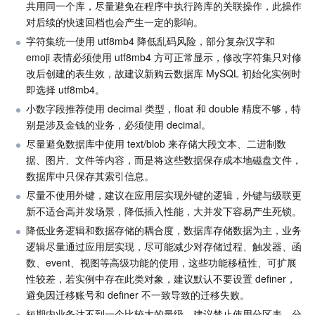
共用同一个库，尽量避免在程序中执行跨库的关联操作，此操作
API 与工具
标签
腾讯云代码助手
腾讯云可观测平台
对后续的快速回档也会产生一定的影响。
字符集统一使用 utf8mb4 降低乱码风险，部分复杂汉字和 
软件产品公告专区
云资源自动化 for Terraform
腾讯云代码分析
应用性能监控
云迁移
emoji 表情必须使用 utf8mb4 方可正常显示，修改字符集只对修
改后创建的表生效，故建议新购云数据库 MySQL 初始化实例时
专有云软件
访问管理
腾讯云超级应用服务
前端性能监控
云 API
软件产品生命周期公告
即选择 utf8mb4。
小数字段推荐使用 decimal 类型，float 和 double 精度不够，特
腾讯云数据库
操作审计
云拨测
腾讯云命令行工具
腾讯专有云企业版 TCE
别是涉及金钱的业务，必须使用 decimal。
尽量避免数据库中使用 text/blob 来存储大段文本、二进制数
其他文档
配置审计
Prometheus 监控服务
腾讯专有云PaaS平台 TCS
TDSQL
据、图片、文件等内容，而是将这些数据保存成本地磁盘文件，
数据库中只保存其索引信息。
大数据
集团账号管理
Grafana 可视化服务
渠道合作伙伴
尽量不使用外键，建议在应用层实现外键的逻辑，外键与级联更
新不适合高并发场景，降低插入性能，大并发下容易产生死锁。
操作系统
控制中心
事件总线
账号相关
大数据处理套件 TBDS
降低业务逻辑和数据存储的耦合度，数据库存储数据为主，业务
逻辑尽量通过应用层实现，尽可能减少对存储过程、触发器、函
身份识别平台
腾讯云健康看板
消息中心
TencentOS Server
数、event、视图等高级功能的使用，这些功能移植性、可扩展
性较差，若实例中存在此类对象，建议默认不要设置 definer，
避免因迁移账号和 definer 不一致导致的迁移失败。
云顾问 - 混沌演练
云顾问-Tencent RTC 云助手
控制台相关
短期内业务达不到一个比较大的量级，建议禁止使用分区表。分