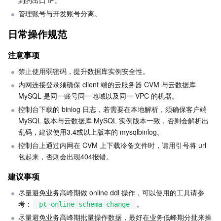
到的出口 IP。
管理账号与开发账号分离。
业务安全
云数据库 Tendis
数据库智能管家 DBbrain
负载均衡
数据安全治理中心
日常操作规范
安全服务
时序数据库 CTSDB
数据库管理中心
网关负载均衡
密钥管理系统
验证码
注意事项
云安全
专线接入
凭据管理系统
文本内容安全
渗透测试服务
禁止使用弱密码，提升数据库实例安全性。
内网连接登录须确保 client 端的云服务器 CVM 与云数据库 
应用安全
云联网
堡垒机
图片内容安全
安全服务平台
云防火墙
MySQL 是同一账号同一地域以及同一 VPC 的机器。
控制台下载的 binlog 日志，若需要在本地解析，须确保客户端 
域名与网站
弹性网卡
数据安全审计
音频内容安全
Web 应用防火墙
移动应用安全
MySQL 版本与云数据库 MySQL 实例版本一致，否则会解析出
乱码，建议使用3.4或以上版本的 mysqlbinlog。
企业应用
NAT 网关
视频内容安全
主机安全
安全凭证服务
域名注册
控制台上通过内网在 CVM 上下载冷备文件时，请用引号将 url 
包起来，否则会出现404报错。
办公协同
对等连接
账号风控平台
容器安全服务
SSL 证书
腾讯微卡
建议事项
大数据
尽量避免业务高峰期做 online ddl 操作，可以使用的工具请参
网络流日志
风险识别 RCE
云安全中心
私有域解析 Private DNS
腾讯电子签
考：
。
pt-online-schema-change
尽量避免业务高峰期批量操作数据，最好在业务低峰期分批来操
AI 基础产品
Anycast 公网加速
游戏安全
漏洞扫描服务
移动解析 HTTPDNS
腾讯会议
弹性 MapReduce