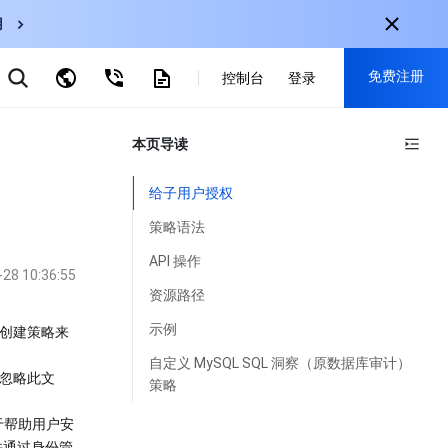
用
弹性伸缩
免费注册
CDN
控制台
登录
云数据库 MySQL
云直播
对象存储
nternational
本页导读
注册获取以下福利：
nglish
-
EN
30+产品免费试用
给子用户授权
한국어
-
KO
新用户专享优惠
策略语法
日本語
-
JP
抢先体验新产品
API 操作
-28 10:36:55
简体中文
-
ZH
立即免费注册
资源路径
ortuguês
-
PT
要创建策略来
示例
ahasa Indonesia
-
IND
自定义 MySQL SQL 洞察（原数据库审计）
以忽略此文
策略
中国站
要用于帮助用户安
简体中文
并通过身份管