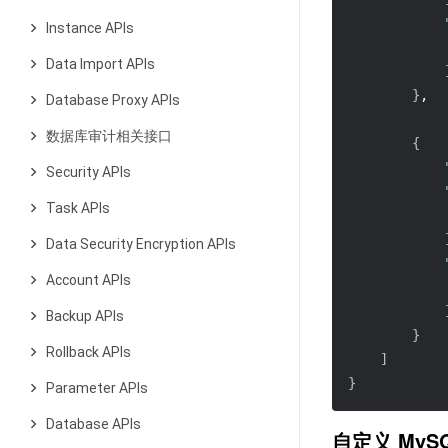
Instance APIs
Data Import APIs
}
,
Database Proxy APIs
数据库审计相关接口
{
Security APIs
Task APIs
Data Security Encryption APIs
Account APIs
Backup APIs
}
Rollback APIs
]
}
Parameter APIs
Database APIs
自定义 MyS