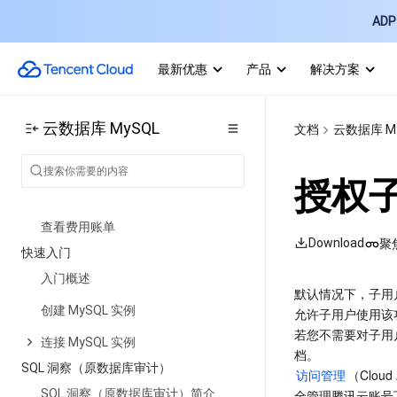
按量转包年包月
ADP 
调整实例费用说明
存储空间超用计费说明
最新优惠
产品
解决方案
备份空间收费说明
云数据库 MySQL
文档
云数据库 M
数据库审计计费说明
数据库代理商业化计费和活动说明
授权
数据库代理计费周期说明
查看费用账单
Download
聚
快速入门
入门概述
默认情况下，子用户
创建 MySQL 实例
允许子用户使用该
若您不需要对子用户
连接 MySQL 实例
档。
SQL 洞察（原数据库审计）
访问管理
（Clou
SQL 洞察（原数据库审计）简介
全管理腾讯云账号