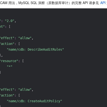
AM 用法，MySQL SQL 洞察（原数据库审计）的完整 API 请参见 
API
"
:
"2.0"
,
nt"
:
[
"effect"
:
"allow"
,
"action"
:
[
"name/cdb: DescribeAuditRules"
]
,
"resource"
:
[
"*"
]
"effect"
:
"allow"
,
"action"
:
[
"name/cdb: CreateAuditPolicy"
]
,