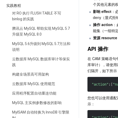
个其他元素的权限
实践教程
影响 effect
：必
对 RO 执行 FLUSH TABLE 不写
deny（显式
binlog 的实践
操作 action
：
腾讯云 MySQL 帮助实现 MySQL 5.7
能集（一组特定的 
升级至 MySQL 8.0
资源 resource
MySQL 5.6升级到 MySQL 5.7方法和
API 操作
说明
在 CAM 策略语句
云数据库 MySQL 数据库审计等保实
库审计），请使用以
践
们隔开，如下所示
构建全场景高可用架构
云数据库 MySQL 使用规范
"action"
:
[
"n
应用程序配置自动重连功能
您也可以使用通配符
MySQL 主实例参数修改的影响
示：
MyISAM 自动转换为 InnoDB 引擎限
"action"
:
[
"n