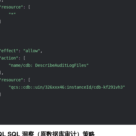
"resource"
:
[
"*"
]
"effect"
:
"allow"
,
"action"
:
[
"name/cdb: DescribeAuditLogFiles"
]
,
"resource"
:
[
"qcs::cdb::uin/326xxx46:instanceId/cdb-kf291vh3"
]
QL SQL 洞察（原数据库审计）策略