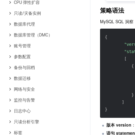
CPU 弹性扩容
策略语法
只读/灾备实例
MySQL SQL 
数据库代理
数据库管理（DMC）
{
"ver
账号管理
"sta
参数配置
[
{
备份与回档
数据迁移
网络与安全
}
监控与告警
]
}
日志中心
只读分析引擎
版本 version
：
语句 statemen
标签