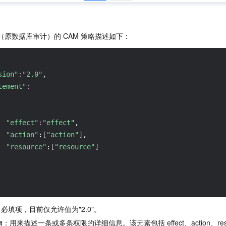
洞察（原数据库审计）的 CAM 策略描述如下：
sion"
:
"2.0"
, 
tement"
:
"effect"
:
"effect"
, 
"action"
:
[
"action"
]
, 
"resource"
:
[
"resource"
]
必填项，目前仅允许值为"2.0"。
t
：用来描述一条或多条权限的详细信息。该元素包括 effect、action、reso