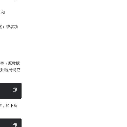
和 
描述）或者功
 洞察（原数据
请使用逗号将它
作，如下所