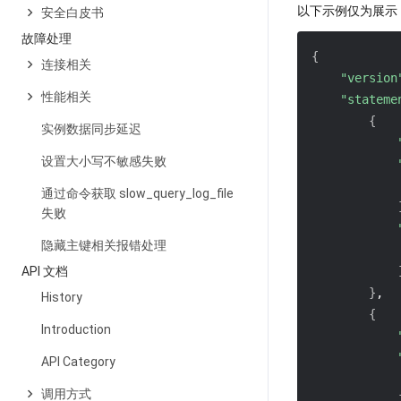
以下示例仅为展示 C
安全白皮书
故障处理
{
连接相关
"version
性能相关
"stateme
{
实例数据同步延迟
设置大小写不敏感失败
通过命令获取 slow_query_log_file
失败
隐藏主键相关报错处理
API 文档
}
,
History
{
Introduction
API Category
调用方式