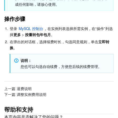
成任何影响，请放心使用。
Serverless
弹性伸缩
容器镜像服务
边缘可用区
弹性微服务
操作步骤
基础存储服务
自动化助手
云原生分布式云中心
专属可用区
API 网关
云函数
1.
登录 
MySQL 控制台
，在实例列表选择所需实例，在“操作”列选
存储数据服务
注册配置治理
对象存储
择
更多
 > 
按量转包年包月
。
2.
在弹出的对话框，选择续费时长，勾选同意规则，单击
立即转
关系型数据库
文件存储
日志服务
换
。
关系型数据库TDSQL
云硬盘
数据万象
云数据库 MySQL
说明：
您也可以勾选自动续费，方便您后续的续费管理。
NoSQL 数据库
云 HDFS
智能媒资托管
云数据库 MariaDB
TDSQL-C MySQL 版
数据库 SaaS 服务
数据加速器 GooseFS
云数据库 PostgreSQL
TDSQL MySQL 版
腾讯云分布式缓存数据库（兼容 Redis）
上一篇:
退费说明
下一篇:
调整实例费用说明
网络
云数据库 SQL Server
TDSQL Boundless
云数据库 MongoDB
数据传输服务
帮助和支持
数据安全
游戏数据库 TcaplusDB
数据库专家服务
私有网络
本页内容是否解决了您的问题？