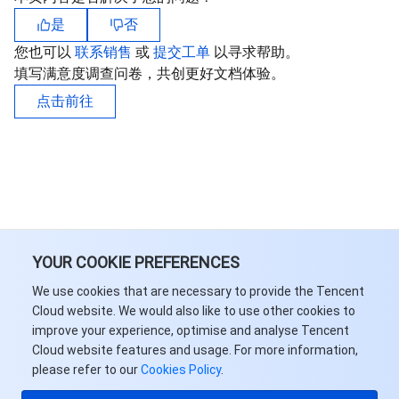
是
否
业务安全
云数据库 Tendis
数据库智能管家 DBbrain
负载均衡
数据安全治理中心
您也可以
联系销售
或
提交工单
以寻求帮助。
填写满意度调查问卷，共创更好文档体验。
安全服务
时序数据库 CTSDB
数据库管理中心
网关负载均衡
密钥管理系统
验证码
点击前往
云安全
专线接入
凭据管理系统
文本内容安全
渗透测试服务
应用安全
云联网
堡垒机
图片内容安全
安全服务平台
云防火墙
域名与网站
弹性网卡
数据安全审计
音频内容安全
Web 应用防火墙
移动应用安全
企业应用
NAT 网关
视频内容安全
主机安全
安全凭证服务
域名注册
YOUR COOKIE PREFERENCES
We use cookies that are necessary to provide the Tencent
办公协同
对等连接
账号风控平台
容器安全服务
SSL 证书
腾讯微卡
Cloud website. We would also like to use other cookies to
improve your experience, optimise and analyse Tencent
大数据
网络流日志
风险识别 RCE
云安全中心
私有域解析 Private DNS
腾讯电子签
Cloud website features and usage. For more information,
please refer to our
Cookies Policy
.
AI 基础产品
Anycast 公网加速
游戏安全
漏洞扫描服务
移动解析 HTTPDNS
腾讯会议
弹性 MapReduce