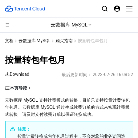
云数据库 MySQL
CDN与边缘平台
文档
云数据库 MySQL
购买指南
按量转包年包月
计算
边缘安全加速平台 EO
按量转包年包月
高性能计算
内容分发网络 CDN
云服务器
Download
最后更新时间：
2023-07-26 16:08:52
边缘计算
全站加速网络
轻量应用服务器
批量计算
本页导读
操作步骤
容器
DDoS 防护
裸金属云服务器
高性能计算集群
边缘计算机器
﻿云数据库 MySQL 支持计费模式的转换，目前只支持按量计费转包
年包月。云数据库 MySQL 通过生成续费订单的方式来实现计费模
分布式云
安全加速 SCDN
GPU 云服务器
容器服务
式转换，请及时支付续费订单以保证转换成功。
注意：
微服务
多网聚合加速（腾讯云聚通）
专用宿主机
服务网格
本地专用集群
按量计费转换成包年包月过程中，不会对您的业务访问造