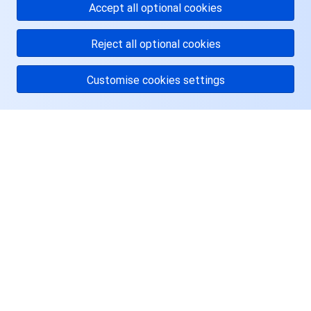
Accept all optional cookies
AI 应用产品
共享带宽包
防火墙管理
DNSPod
腾讯乐享
Elasticsearch Service
人脸识别
Reject all optional cookies
AI 平台产品
VPN 连接
云解析 DNS
腾讯云企业网盘
流计算 Oceanus
语音合成
腾讯云智能数智人
Customise cookies settings
腾讯大模型
私有连接
数据湖计算
语音识别
人脸核身
腾讯云大模型训推平台TI-ONE
关于腾讯云
物联网
弹性公网 IP
腾讯云数据仓库 TCHouse-C
机器翻译
智能音乐平台
腾讯云智能体开发平台
服务与支持
消息队列
全球应用加速
腾讯云数据仓库 TCHouse-D
文字识别
知识引擎原子能力
物联网通信
资源
通信服务
腾讯云数据仓库 TCHouse-P
人脸融合
大模型图像创作引擎
消息队列 CKafka 版
用户中心
实时互动
数据开发治理平台 WeData
大模型视频创作引擎
消息队列 RocketMQ 版
短信
Facebook
视频服务
腾讯云 BI
腾讯混元生3D
消息队列 RabbitMQ 版
移动推送
即时通信 IM
Twitter