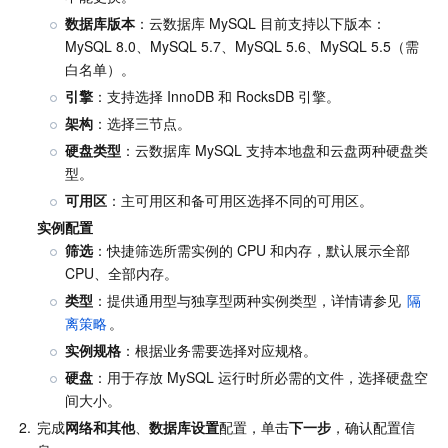
数据库版本
：云数据库 MySQL 目前支持以下版本：
AI 应用产品
共享带宽包
防火墙管理
DNSPod
腾讯乐享
Elasticsearch Service
人脸识别
MySQL 8.0、MySQL 5.7、MySQL 5.6、MySQL 5.5（需
白名单）。
AI 平台产品
VPN 连接
云解析 DNS
腾讯云企业网盘
流计算 Oceanus
语音合成
腾讯云智能数智人
引擎
：支持选择 InnoDB 和 RocksDB 引擎。
架构
：选择三节点。
腾讯大模型
私有连接
数据湖计算
语音识别
人脸核身
腾讯云大模型训推平台TI-ONE
硬盘类型
：云数据库 MySQL 支持本地盘和云盘两种硬盘类
型。
物联网
弹性公网 IP
腾讯云数据仓库 TCHouse-C
机器翻译
智能音乐平台
腾讯云智能体开发平台
可用区
：主可用区和备可用区选择不同的可用区。
实例配置
消息队列
全球应用加速
腾讯云数据仓库 TCHouse-D
文字识别
知识引擎原子能力
物联网通信
筛选
：快捷筛选所需实例的 CPU 和内存，默认展示全部 
CPU、全部内存。
通信服务
腾讯云数据仓库 TCHouse-P
人脸融合
大模型图像创作引擎
消息队列 CKafka 版
类型
：提供通用型与独享型两种实例类型，详情请参见 
隔
离策略
。
实时互动
数据开发治理平台 WeData
大模型视频创作引擎
消息队列 RocketMQ 版
短信
实例规格
：根据业务需要选择对应规格。
硬盘
：用于存放 MySQL 运行时所必需的文件，选择硬盘空
间大小。
视频服务
腾讯云 BI
腾讯混元生3D
消息队列 RabbitMQ 版
移动推送
即时通信 IM
2.
完成
网络和其他
、
数据库设置
配置，单击
下一步
，确认配置信