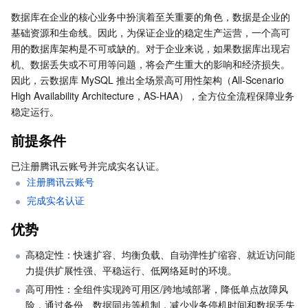
步骤一：高可用架构部署
Serverless
弹性伸缩
容器镜像服务
边缘可用区
弹性微服务
数据库在企业的核心业务中扮演着至关重要的角色，数据是企业的
步骤二：开通数据库代理
基础资源和生命线。因此，为保证企业的稳定生产运营，一个高可
用的数据库架构是不可或缺的。对于企业来说，如果数据库出现宕
步骤三：开启性能弹性管理-自动扩缩容
基础存储服务
自动化助手
云原生分布式云中心
专属可用区
API 网关
云函数
机、数据丢失或不可用等问题，将会产生重大的影响和经济损失。
生态工具使用指引
因此，云数据库 MySQL 推出全场景高可用性架构（All-Scenario 
存储数据服务
注册配置治理
对象存储
High Availability Architecture，AS-HAA），全方位全流程保障业务
DBbrain 智能管家监测定位问题
稳定运行。
混沌演练平台模拟异常场景
关系型数据库
文件存储
日志服务
前提条件
相关文档
关系型数据库TDSQL
云硬盘
数据万象
云数据库 MySQL
已注册腾讯云账号并完成实名认证。
注册腾讯云账号
NoSQL 数据库
云 HDFS
智能媒资托管
云数据库 MariaDB
TDSQL-C MySQL 版
完成实名认证
优势
数据库 SaaS 服务
数据加速器 GooseFS
云数据库 PostgreSQL
TDSQL MySQL 版
腾讯云分布式缓存数据库（兼容 Redis）
高稳定性：快速扩容、均衡负载、自动弹性扩缩容、就近访问能
网络
云数据库 SQL Server
TDSQL Boundless
云数据库 MongoDB
数据传输服务
力提供扩展性强、平稳运行、低网络延时的环境。
高可用性：全组件实现跨可用区/跨地域部署，降低单点故障风
数据安全
游戏数据库 TcaplusDB
数据库专家服务
私有网络
险，通过备份、数据同步等机制，减少业务停机时间和数据丢失