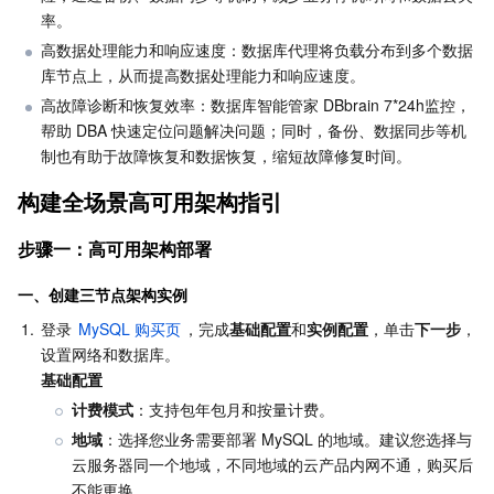
率。
业务安全
云数据库 Tendis
数据库智能管家 DBbrain
负载均衡
数据安全治理中心
高数据处理能力和响应速度：数据库代理将负载分布到多个数据
库节点上，从而提高数据处理能力和响应速度。
安全服务
时序数据库 CTSDB
数据库管理中心
网关负载均衡
密钥管理系统
验证码
高故障诊断和恢复效率：数据库智能管家 DBbrain 7*24h监控，
帮助 DBA 快速定位问题解决问题；同时，备份、数据同步等机
云安全
专线接入
凭据管理系统
文本内容安全
渗透测试服务
制也有助于故障恢复和数据恢复，缩短故障修复时间。
构建全场景高可用架构指引
应用安全
云联网
堡垒机
图片内容安全
安全服务平台
云防火墙
步骤一：高可用架构部署
域名与网站
弹性网卡
数据安全审计
音频内容安全
Web 应用防火墙
移动应用安全
一、创建三节点架构实例
企业应用
NAT 网关
视频内容安全
主机安全
安全凭证服务
域名注册
1.
登录 
MySQL 购买页
，完成
基础配置
和
实例配置
，单击
下一步
，
办公协同
对等连接
账号风控平台
容器安全服务
SSL 证书
腾讯微卡
基础配置
计费模式
：支持包年包月和按量计费。
大数据
网络流日志
风险识别 RCE
云安全中心
私有域解析 Private DNS
腾讯电子签
地域
：选择您业务需要部署 MySQL 的地域。建议您选择与
云服务器同一个地域，不同地域的云产品内网不通，购买后
AI 基础产品
Anycast 公网加速
游戏安全
漏洞扫描服务
移动解析 HTTPDNS
腾讯会议
弹性 MapReduce
不能更换。