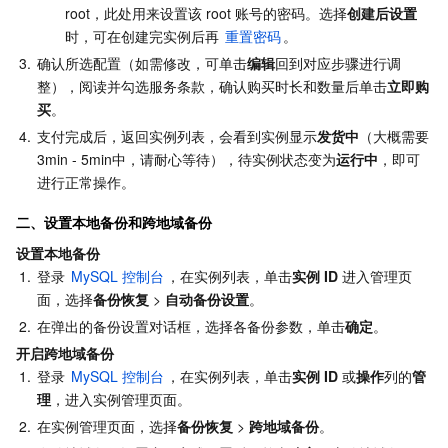
root，此处用来设置该 root 账号的密码。选择
创建后设置
地域管理系统
云压测
费用中心
时，可在创建完实例后再 
重置密码
。
3.
确认所选配置（如需修改，可单击
编辑
回到对应步骤进行调
配额中心
认证信息
整），阅读并勾选服务条款，确认购买时长和数量后单击
立即购
买
。
资源中心
政策与规范
4.
支付完成后，返回实例列表，会看到实例显示
发货中
（大概需要
3min - 5min中，请耐心等待），待实例状态变为
运行中
，即可
第三方
进行正常操作。
二、设置本地备份和跨地域备份
服务计划
设置本地备份
1.
登录 
MySQL 控制台
，在实例列表，单击
实例 ID
 进入管理页
腾讯云培训认证
面，选择
备份恢复
 > 
自动备份设置
。
2.
在弹出的备份设置对话框，选择各备份参数，单击
确定
。
合作伙伴支持计划
开启跨地域备份
1.
登录 
MySQL 控制台
，在实例列表，单击
实例 ID
 或
操作
列的
管
理
，进入实例管理页面。
2.
在实例管理页面，选择
备份恢复
 > 
跨地域备份
。