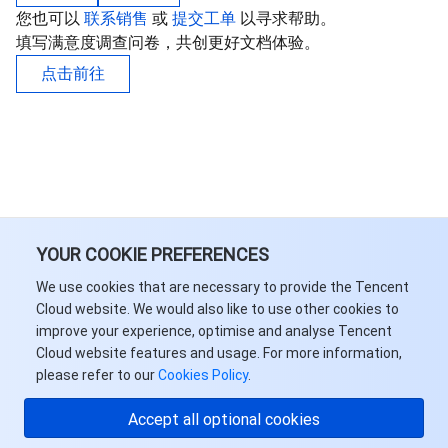
您也可以
联系销售
或
提交工单
以寻求帮助。
填写满意度调查问卷，共创更好文档体验。
点击前往
YOUR COOKIE PREFERENCES
We use cookies that are necessary to provide the Tencent
Cloud website. We would also like to use other cookies to
improve your experience, optimise and analyse Tencent
Cloud website features and usage. For more information,
please refer to our
Cookies Policy
.
Accept all optional cookies