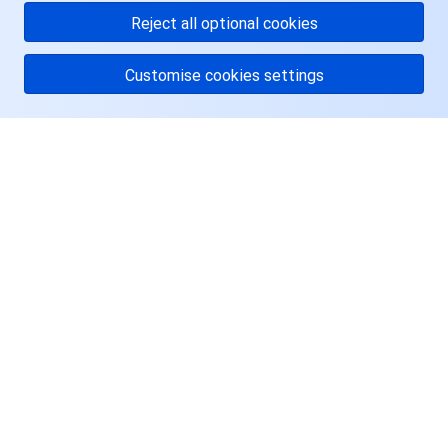
Reject all optional cookies
Customise cookies settings
关于腾讯云
服务与支持
资源
用户中心
Facebook
Twitter
Linkedin