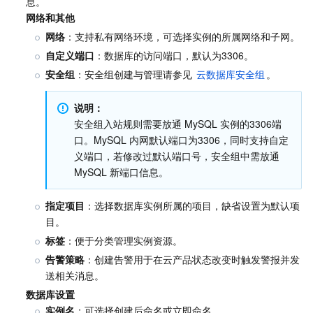
媒体点播
多模态智能数据湖 TCLake
腾讯混元大模型
消息队列 Pulsar 版
邮件推送
实时音视频
媒体直播
网络和其他
网络
：支持私有网络环境，可选择实例的所属网络和子网。
媒体处理
大模型服务平台 TokenHub
消息队列 MQTT 版
实时互动-教育版
媒体包装
直播录制
自定义端口
：数据库的访问端口，默认为3306。
视频终端SDK
消息队列 CMQ 版
实时互动-工业能源版
媒体传输
媒体处理
安全组
：安全组创建与管理请参见 
云数据库安全组
。
说明：
教育服务
消息队列 CMQ
游戏多媒体引擎
云直播
应用云渲染
直播 SDK
安全组入站规则需要放通 MySQL 实例的3306端
口。MySQL 内网默认端口为3306，同时支持自定
医疗服务
云联络中心
云点播
云桌面
短视频 SDK
互动白板
义端口，若修改过默认端口号，安全组中需放通 
MySQL 新端口信息。
云资源管理
腾讯特效 SDK
腾讯健康组学平台
指定项目
：选择数据库实例所属的项目，缺省设置为默认项
开发者工具
数智医疗影像平台
API
目。
标签
：便于分类管理实例资源。
Low Code
智能导诊
SDK
云市场
告警策略
：创建告警用于在云产品状态改变时触发警报并发
送相关消息。
监控与运维
智能预问诊
智能顾问
云原生构建
云开发 CloudBase
数据库设置
实例名
：可选择创建后命名或立即命名。