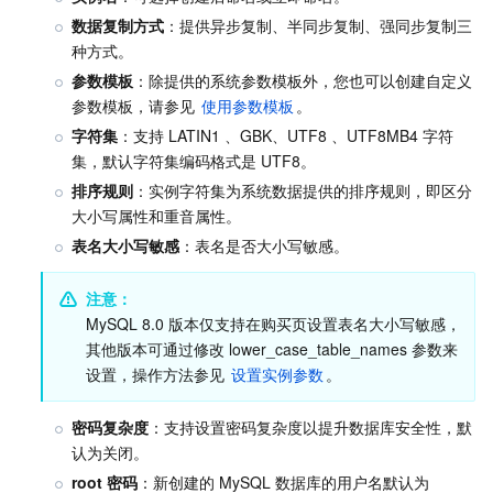
API 与工具
标签
腾讯云代码助手
腾讯云可观测平台
数据复制方式
：提供异步复制、半同步复制、强同步复制三
种方式。
软件产品公告专区
云资源自动化 for Terraform
腾讯云代码分析
应用性能监控
云迁移
参数模板
：除提供的系统参数模板外，您也可以创建自定义
参数模板，请参见 
使用参数模板
。
专有云软件
访问管理
腾讯云超级应用服务
前端性能监控
云 API
软件产品生命周期公告
字符集
：支持 LATIN1 、GBK、UTF8 、UTF8MB4 字符
集，默认字符集编码格式是 UTF8。
腾讯云数据库
操作审计
云拨测
腾讯云命令行工具
腾讯专有云企业版 TCE
排序规则
：实例字符集为系统数据提供的排序规则，即区分
大小写属性和重音属性。
其他文档
配置审计
Prometheus 监控服务
腾讯专有云PaaS平台 TCS
TDSQL
表名大小写敏感
：表名是否大小写敏感。
大数据
集团账号管理
Grafana 可视化服务
渠道合作伙伴
注意：
MySQL 8.0 版本仅支持在购买页设置表名大小写敏感，
其他版本可通过修改 lower_case_table_names 参数来
操作系统
控制中心
事件总线
账号相关
大数据处理套件 TBDS
设置，操作方法参见 
设置实例参数
。
身份识别平台
腾讯云健康看板
消息中心
TencentOS Server
密码复杂度
：支持设置密码复杂度以提升数据库安全性，默
认为关闭。
云顾问 - 混沌演练
云顾问-Tencent RTC 云助手
控制台相关
root 密码
：新创建的 MySQL 数据库的用户名默认为 