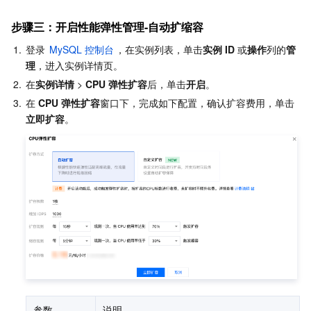
步骤三：开启性能弹性管理-自动扩缩容
1.
登录 
MySQL 控制台
，在实例列表，单击
实例 ID
 或
操作
列的
管
理
，进入实例详情页。
2.
在
实例详情
 > 
CPU
弹性扩容
后，单击
开启
。
3.
在 
CPU 弹性扩容
窗口下，完成如下配置，确认扩容费用，单击
立即扩容
。
参数
说明