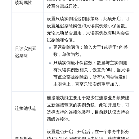
读写属性
读写分离或只读。
设置只读实例延迟剔除策略，此项开启，可
设置延迟剔除阈值和只读实例最小保留数。
无论此项是否启用，只读实例故障时均会尝
试剔除和恢复。
延迟剔除阈值：输入大于1或等于1的整
只读实例延
数，单位为秒。
迟剔除
只读实例最小保留数：数量与主实例拥
有只读实例数相关，设置为0时，当只读
节点全部被剔除后，所有访问会转发到
主实例上，直至只读实例重新加入。
连接池功能主要用于减少短连接业务频繁建
立新连接带来的实例负载。此项开启后，可
连接池状态
选择支持的连接池类型，目前默认仅支持会
话级连接池。
设置是否开启，开启后，在一个事务中拆分
事务拆分
读和写到不同的实例上去执行，读请求转发