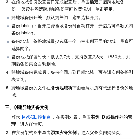
3.
在跨地域备份设置窗口完成配置后，单击
确定
开启跨地域备
份， 阅读并
勾选
跨地域备份空间收费说明，单击
确定
。
跨地域备份开关：默认为关闭，这里选择开启。
备份 binlog：当开启跨地域备份时自动打开，开启后可单独关闭
备份 binlog。
备份地域：备份地域最少选择一个与主实例不同的地域，最多可
选择两个。
备份地域保留时长：默认为7天，支持设置为3天 - 1830天，到
期后备份集会自动删除。
4.
跨地域备份完成后，备份会同步到目标地域，可在源实例备份列
表查询。
5.
跨地域备份的文件在
备份地域
项下面会展示所有您选择备份的地
域。
三、创建异地灾备实例
1.
登录 
MySQL 控制台
，在实例列表，单击
实例 ID
 或
操作
列的
管
理
，进入详情页。
2.
在实例架构图中单击
添加灾备实例
，进入灾备实例购买页。