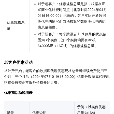
对于老客户：优惠规格总量是指，根据在正
API 与工具
标签
腾讯云代码助手
腾讯云可观测平台
式商业化计费时间点（北京时间2024年04月
01日16:00:00）记录的，客户实际开通数据
软件产品公告专区
云资源自动化 for Terraform
腾讯云代码分析
应用性能监控
云迁移
库代理的情况而自动核算的数据库代理的优
优惠规格总
惠总量额度。
量
专有云软件
访问管理
腾讯云超级应用服务
前端性能监控
云 API
软件产品生命周期公告
对于新客户：每个腾讯云 UIN 账号的优惠范
围为3个实例，这3个实例均拥有32核
腾讯云数据库
操作审计
云拨测
腾讯云命令行工具
腾讯专有云企业版 TCE
64000MB（16CU）的优惠规格总量。
大数据
配置审计
Prometheus 监控服务
腾讯专有云PaaS平台 TCS
TDSQL
老客户优惠活动
其他文档
集团账号管理
Grafana 可视化服务
大数据处理套件 TBDS
从计费开始，老客户的数据库代理优惠规格总量可继续免费使用三
个月，三个月后（2024年07月01日16:00:00）这部分数据库代理规
操作系统
控制中心
事件总线
渠道合作伙伴
格将会按照正常服务价格开始计费。
优惠期活动说明表
身份识别平台
腾讯云健康看板
账号相关
TencentOS Server
示例（以实例优惠
云顾问 - 混沌演练
云顾问-Tencent RTC 云助手
消息中心
场景
优惠说明
总量为16核