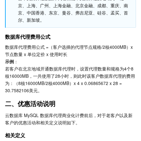
京、上海、广州、上海金融、北京金融、成都、重庆、南
京、中国香港、东京、曼谷、弗吉尼亚、硅谷、孟买、首
AI 应用产品
共享带宽包
防火墙管理
DNSPod
腾讯乐享
Elasticsearch Service
人脸识别
尔、新加坡。
AI 平台产品
VPN 连接
云解析 DNS
腾讯云企业网盘
流计算 Oceanus
语音合成
腾讯云智能数智人
数据库代理费用公式
腾讯大模型
私有连接
数据湖计算
语音识别
人脸核身
腾讯云大模型训推平台TI-ONE
数据库代理费用公式 =（客户选择的代理节点规格/2核4000MB）x 
节点数量 x 单位定价 x 使用时长
示例
：
物联网
弹性公网 IP
腾讯云数据仓库 TCHouse-C
机器翻译
智能音乐平台
腾讯云智能体开发平台
若客户在北京地域开通数据库代理时，设置代理数量和规格为4个8
核16000MB，一共使用了28小时，则此时该客户数据库代理的费用
消息队列
全球应用加速
腾讯云数据仓库 TCHouse-D
文字识别
知识引擎原子能力
物联网通信
为：（8核16000MB/2核4000MB）x 4 x 0.06865672 x 28 = 
30.7582106美元。
通信服务
腾讯云数据仓库 TCHouse-P
人脸融合
大模型图像创作引擎
消息队列 CKafka 版
二、优惠活动说明
实时互动
数据开发治理平台 WeData
大模型视频创作引擎
消息队列 RocketMQ 版
短信
云数据库 MySQL 数据库代理商业化计费前后，对于老客户以及新
客户的优惠活动和相关定义说明如下。
视频服务
腾讯云 BI
腾讯混元生3D
消息队列 RabbitMQ 版
移动推送
即时通信 IM
相关定义