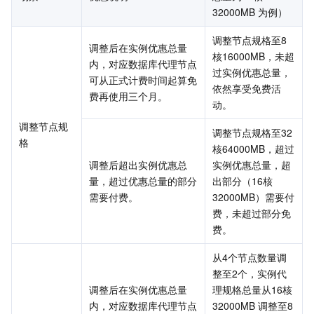
32000MB 为例）
地域管理系统
云压测
控制台相关
调整节点规格至8
调整后在实例优惠总量
配额中心
费用中心
核16000MB，未超
内，对应数据库代理节点
过实例优惠总量，
可从正式计费时间起算免
依然享受免费活
资源中心
认证信息
费再使用三个月。
动。
政策与规范
调整节点规
调整节点规格至32
格
核64000MB，超过
第三方
调整后超出实例优惠总
实例优惠总量，超
量，超过优惠总量的部分
出部分（16核
服务计划
需要付费。
32000MB）需要付
费，未超过部分免
费。
腾讯云培训认证
从4个节点数量调
合作伙伴支持计划
整至2个，实例代
调整后在实例优惠总量
理规格总量从16核
内，对应数据库代理节点
32000MB 调整至8