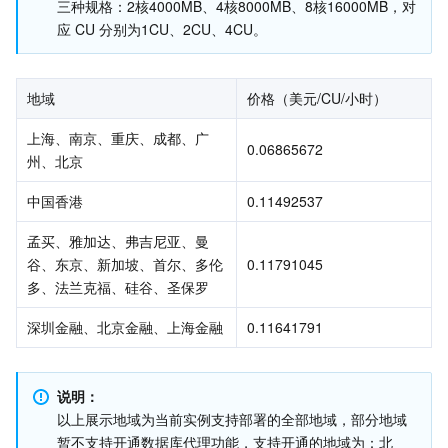
三种规格：2核4000MB、4核8000MB、8核16000MB，对
应 CU 分别为1CU、2CU、4CU。
业务安全
云数据库 Tendis
数据库智能管家 DBbrain
负载均衡
数据安全治理中心
安全服务
时序数据库 CTSDB
数据库管理中心
网关负载均衡
密钥管理系统
验证码
地域
价格（美元/CU/小时）
云安全
专线接入
凭据管理系统
文本内容安全
渗透测试服务
上海、南京、重庆、成都、广
0.06865672
州、北京
应用安全
云联网
堡垒机
图片内容安全
安全服务平台
云防火墙
中国香港
0.11492537
域名与网站
弹性网卡
数据安全审计
音频内容安全
Web 应用防火墙
移动应用安全
孟买、雅加达、弗吉尼亚、曼
谷、东京、新加坡、首尔、多伦
0.11791045
多、法兰克福、硅谷、圣保罗
企业应用
NAT 网关
视频内容安全
主机安全
安全凭证服务
域名注册
深圳金融、北京金融、上海金融
0.11641791
办公协同
对等连接
账号风控平台
容器安全服务
SSL 证书
腾讯微卡
大数据
网络流日志
风险识别 RCE
云安全中心
私有域解析 Private DNS
腾讯电子签
说明：
以上展示地域为当前实例支持部署的全部地域，部分地域
AI 基础产品
Anycast 公网加速
游戏安全
漏洞扫描服务
移动解析 HTTPDNS
腾讯会议
弹性 MapReduce
暂不支持开通数据库代理功能，支持开通的地域为：北