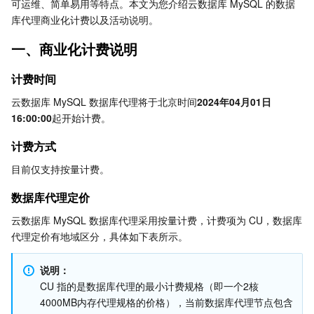
可运维、简单易用等特点。本文为您介绍云数据库 MySQL 的数据
Serverless
弹性伸缩
容器镜像服务
边缘可用区
弹性微服务
库代理商业化计费以及活动说明。
数据库代理定价
数据库代理费用公式
一、商业化计费说明
基础存储服务
自动化助手
云原生分布式云中心
专属可用区
API 网关
云函数
二、优惠活动说明
计费时间
存储数据服务
注册配置治理
对象存储
相关定义
云数据库 MySQL 数据库代理将于北京时间
2024年04月01日
老客户优惠活动
16:00:00
起开始计费。
关系型数据库
文件存储
日志服务
新客户优惠活动
计费方式
关系型数据库TDSQL
云硬盘
数据万象
云数据库 MySQL
三、账单说明
目前仅支持按量计费。
NoSQL 数据库
云 HDFS
智能媒资托管
云数据库 MariaDB
TDSQL-C MySQL 版
数据库代理定价
云数据库 MySQL 数据库代理采用按量计费，计费项为 CU，数据库
数据库 SaaS 服务
数据加速器 GooseFS
云数据库 PostgreSQL
TDSQL MySQL 版
腾讯云分布式缓存数据库（兼容 Redis）
代理定价有地域区分，具体如下表所示。
网络
云数据库 SQL Server
TDSQL Boundless
云数据库 MongoDB
数据传输服务
说明：
CU 指的是数据库代理的最小计费规格（即一个2核
数据安全
游戏数据库 TcaplusDB
数据库专家服务
私有网络
4000MB内存代理规格的价格），当前数据库代理节点包含