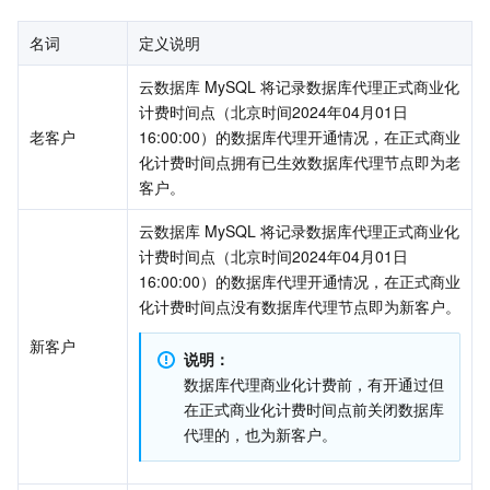
媒体点播
多模态智能数据湖 TCLake
腾讯混元大模型
消息队列 Pulsar 版
邮件推送
实时音视频
媒体直播
名词
定义说明
媒体处理
大模型服务平台 TokenHub
消息队列 MQTT 版
实时互动-教育版
媒体包装
直播录制
云数据库 MySQL 将记录数据库代理正式商业化
计费时间点（北京时间2024年04月01日
视频终端SDK
消息队列 CMQ 版
实时互动-工业能源版
媒体传输
媒体处理
老客户
16:00:00）的数据库代理开通情况，在正式商业
化计费时间点拥有已生效数据库代理节点即为老
教育服务
消息队列 CMQ
游戏多媒体引擎
云直播
应用云渲染
直播 SDK
客户。
医疗服务
云联络中心
云点播
云桌面
短视频 SDK
互动白板
云数据库 MySQL 将记录数据库代理正式商业化
计费时间点（北京时间2024年04月01日
16:00:00）的数据库代理开通情况，在正式商业
云资源管理
腾讯特效 SDK
腾讯健康组学平台
化计费时间点没有数据库代理节点即为新客户。
开发者工具
数智医疗影像平台
API
新客户
说明：
数据库代理商业化计费前，有开通过但
Low Code
智能导诊
SDK
云市场
在正式商业化计费时间点前关闭数据库
代理的，也为新客户。
监控与运维
智能预问诊
智能顾问
云原生构建
云开发 CloudBase