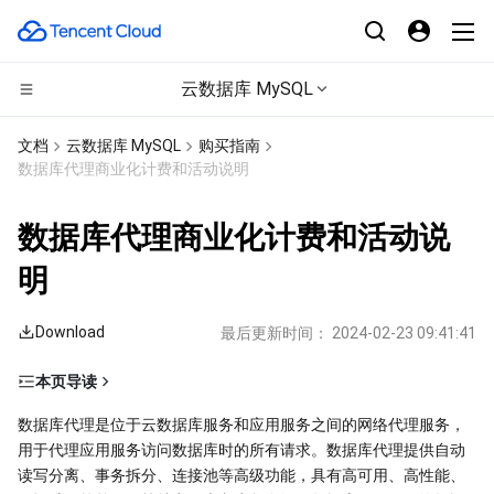
云数据库 MySQL
CDN与边缘平台
文档
云数据库 MySQL
购买指南
数据库代理商业化计费和活动说明
计算
边缘安全加速平台 EO
数据库代理商业化计费和活动说
高性能计算
内容分发网络 CDN
云服务器
明
边缘计算
全站加速网络
轻量应用服务器
批量计算
Download
最后更新时间：
2024-02-23 09:41:41
容器
DDoS 防护
裸金属云服务器
高性能计算集群
边缘计算机器
本页导读
分布式云
安全加速 SCDN
GPU 云服务器
容器服务
一、商业化计费说明
数据库代理是位于云数据库服务和应用服务之间的网络代理服务，
用于代理应用服务访问数据库时的所有请求。数据库代理提供自动
计费时间
微服务
多网聚合加速（腾讯云聚通）
专用宿主机
服务网格
本地专用集群
读写分离、事务拆分、连接池等高级功能，具有高可用、高性能、
计费方式