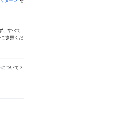
/リターン
 を
ず、すべて
をご参照くだ
行について