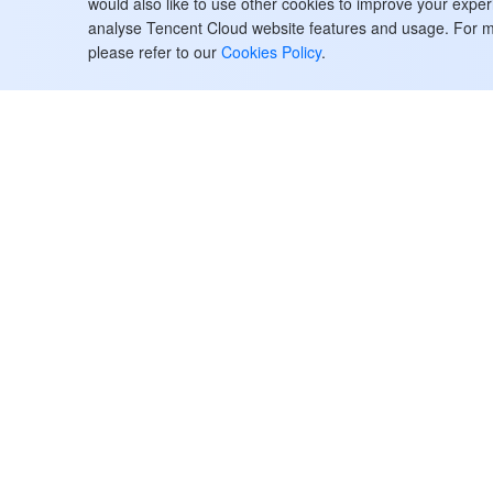
would also like to use other cookies to improve your expe
Terms of Service
analyse Tencent Cloud website features and usage. For m
please refer to our
Cookies Policy
.
Tencent Cloud ClawPro Privacy
Policy
Tencent Cloud ClawPro Data
Processing and Security
Agreement (DPSA)
用語集
Tencent Cloud
ヘルプ・サポ
お客様事例
お問い合わせ
パートナー
チケットを提
Facebook
サポート
ブログ
料金計算ツー