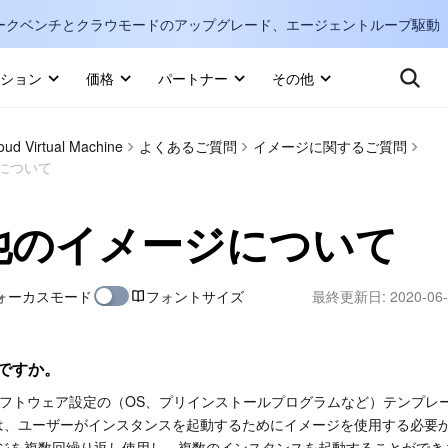
ークベンチとクラウモードのアップグレード、エージェントループ駆動
キ
ション
価格
パートナー
その他
Internati
マーケットプレイス
oud Virtual Machine
よくあるご質問
イメージに関するご質問
English
-
について
詳しく知る
한국어
-
他のイメージについて
日本語
-
J
简体中文
ォーカスモード
フォントサイズ
最終更新日:
2020-06-
Portuguê
Bahasa I
ですか。
IND
ソフトウェア設定の（OS、プリインストールプログラムなど）テンプレ
loudでは、ユーザーがインスタンスを起動するためにイメージを使用する必
中国站
ジを複数回繰り返し使用し、複数のインスタンスを起動することができ