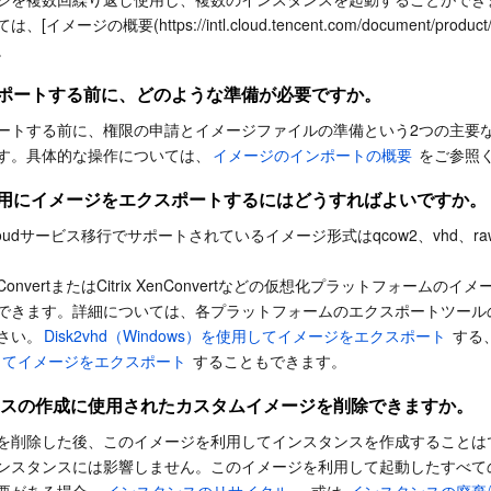
简体中文
ては、[イメージの概要(
https://intl.cloud.tencent.com/document/produc
。
ポートする前に、どのような準備が必要ですか。
ートする前に、権限の申請とイメージファイルの準備という2つの主要
す。具体的な操作については、
イメージのインポートの概要
 をご参照
用にイメージをエクスポートするにはどうすればよいですか。
 Cloudサービス移行でサポートされているイメージ形式はqcow2、vhd、raw
ter ConvertまたはCitrix XenConvertなどの仮想化プラットフォームの
できます。詳細については、各プラットフォームのエクスポートツール
さい。
Disk2vhd（Windows）を使用してイメージをエクスポート
 する
用してイメージをエクスポート
 することもできます。
ンスの作成に使用されたカスタムイメージを削除できますか。
を削除した後、このイメージを利用してインスタンスを作成することは
ンスタンスには影響しません。このイメージを利用して起動したすべて