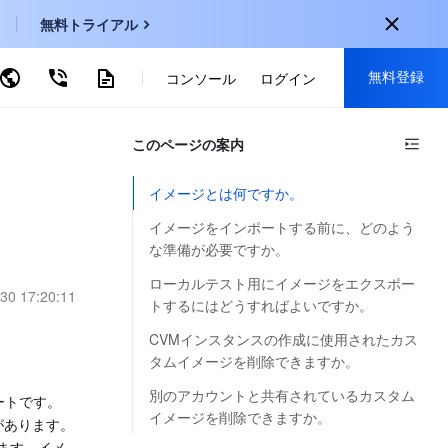
無料トライアル
無料登録
ーワードで検索
コンソール
ログイン
onal
このページの案内
登録して以下の特典を獲得：
EN
30種類以上の製品が無料体験可能
イメージとは何ですか。
KO
新規登録限定の特別割引
イメージをインポートする前に、どのよう
P
新製品の先行体験
な準備が必要ですか。
-
ZH
ローカルテスト用にイメージをエクスポー
無料で体験する
30 17:20:11
トするにはどうすればよいですか。
s
-
PT
CVMインスタンスの作成に使用されたカス
ndonesia
-
タムイメージを削除できますか。
別のアカウントと共有されているカスタム
ートです。
イメージを削除できますか。
要があります。
ます。イメ