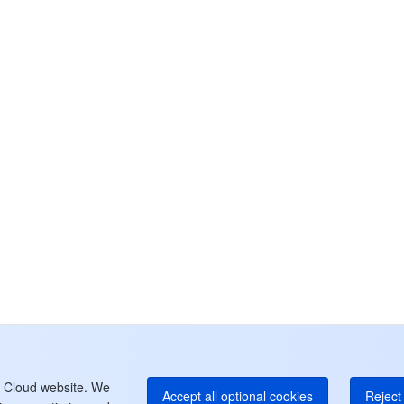
カ
お
さ
チ
中
+8
カ
+1
E
+8
よ
t Cloud website. We
Accept all optional cookies
Reject 