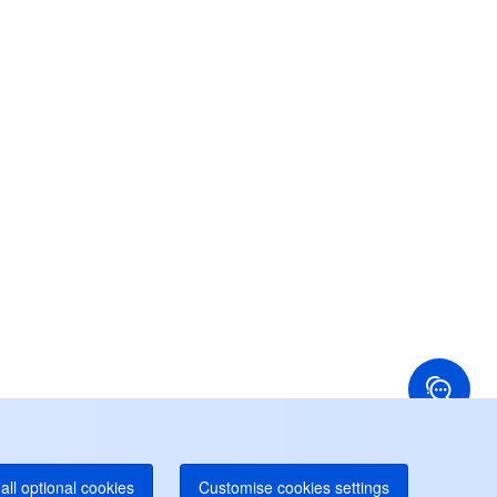
お問い合わせ
スタマーサービスをご提供できるため、ぜひお気軽に
問い合わせくださいませ。
24/7 テクニカルサポート
らに詳細なサポートが必要な場合は、お問い合わせの
ケットを作成してサポートに送信してください。
24/7 電話サポート
Toll Free
国香港
アメリカ
52 800 906 020
+1 844 606 0804
ナダ
オーストラリア
オンラインサポート
 888 605 7930
+61 1300 986 386
dgeOne ホットライン
Paid
52 300 80699
り多くのローカルホットラインが間もなく開通
all optional cookies
Customise cookies settings