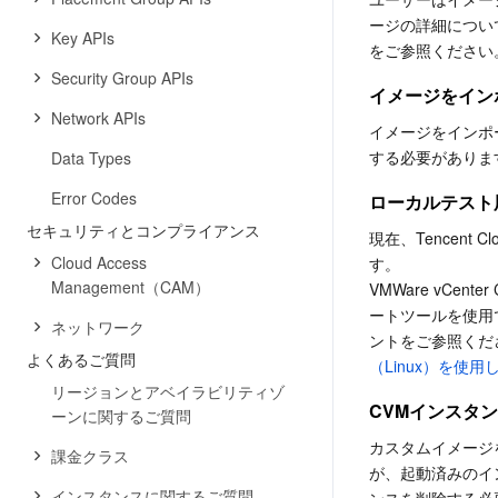
ージの詳細につい
Key APIs
をご参照ください
Security Group APIs
イメージをイン
Network APIs
イメージをインポ
する必要がありま
Data Types
Error Codes
ローカルテスト
セキュリティとコンプライアンス
現在、Tencent
Cloud Access
す。

Management（CAM）
VMWare vCen
ートツールを使用
ネットワーク
ントをご参照くだ
よくあるご質問
（Linux）を使
リージョンとアベイラビリティゾ
CVMインスタ
ーンに関するご質問
カスタムイメージ
課金クラス
が、起動済みのイ
インスタンスに関するご質問