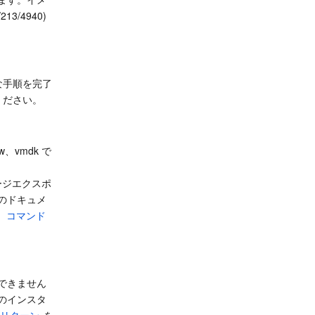
t/213/4940)
な手順を完了
ください。
、vmdk で
イメージエクスポ
のドキュメ
、
コマンド
できません
のインスタ