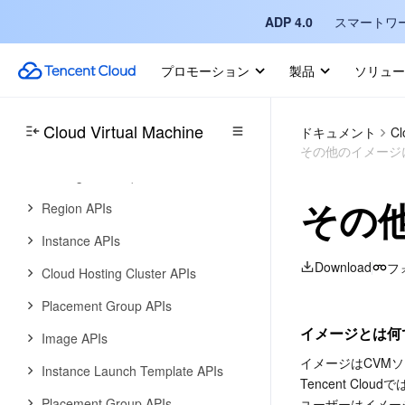
ADP 4.0
スマートワ
その他の実践チュートリアル
API リファレンス
プロモーション
製品
ソリュー
History
Introduction
Cloud Virtual Machine
ドキュメント
Cl
API Category
その他のイメージ
Making API Requests
その
Region APIs
Instance APIs
Download
フ
Cloud Hosting Cluster APIs
Placement Group APIs
イメージとは何
Image APIs
イメージはCVM
Instance Launch Template APIs
Tencent C
Placement Group APIs
ユーザーはイメー