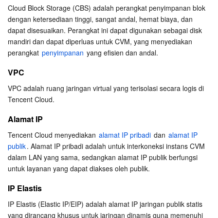
Cloud Block Storage (CBS) adalah perangkat penyimpanan blok 
Business Security
TencentDB for Tendis
TencentDB for DBbrain
Cloud Load Balancer
Data Security Governance Center
dengan ketersediaan tinggi, sangat andal, hemat biaya, dan 
dapat disesuaikan. Perangkat ini dapat digunakan sebagai disk 
Layanan Keamanan
TencentDB for CTSDB
Database Management Center
Gateway Load Balancer
Key Management Service
Captcha
mandiri dan dapat diperluas untuk CVM, yang menyediakan 
perangkat 
penyimpanan
 yang efisien dan andal.
Manajemen Keamanan
Direct Connect
Secrets Manager
Text Moderation System
Penetration Test Service
VPC
VPC adalah ruang jaringan virtual yang terisolasi secara logis di 
Keamanan Aplikasi
Cloud Connect Network
Bastion Host
Image Moderation System
Security Service Platform
Tencent Cloud Firewall
Tencent Cloud.
Domain & Situs Web
Elastic Network Interface
Data Security Audit
Audio Moderation System
Web Application Firewall
Mobile Security
Alamat IP
Tencent Cloud menyediakan 
alamat IP pribadi
 dan 
alamat IP 
Aplikasi Perusahaan
NAT Gateway
Video Moderation System
Cloud Workload Protection Platform
Security Token Service
Domains
publik
. Alamat IP pribadi adalah untuk interkoneksi instans CVM 
dalam LAN yang sama, sedangkan alamat IP publik berfungsi 
Kolaborasi Kantor
Peering Connection
Customer Identity and Access Management
Tencent Container Security Service
SSL Certificates
Tencent Ecard
untuk layanan yang dapat diakses oleh publik.
IP Elastis
Data Besar
Flow Logs
Mesin Kontrol Risiko
Cloud Security Center
Private DNS
Tencent eSign
IP Elastis (Elastic IP/EIP) adalah alamat IP jaringan publik statis 
Dasar AI
Anycast Internet Acceleration
Anti-Cheat Expert
LAYANAN PEMINDAIAN KERENTANAN
HTTPDNS
Tencent VooV Meeting
Elastic MapReduce
yang dirancang khusus untuk jaringan dinamis guna memenuhi 