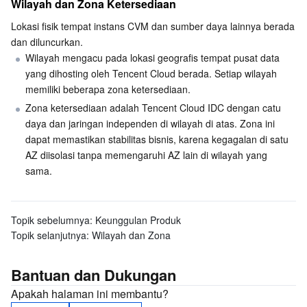
Wilayah dan Zona Ketersediaan
API dan Alat
Tag
Tencent Cloud CodeBuddy
Tencent Cloud Observability Platform
Lokasi fisik tempat instans CVM dan sumber daya lainnya berada 
dan diluncurkan.
Software Product Announcements
Tencent Infrastructure Automation for Terraform
Tencent Cloud Code Analysis
Application Performance Management
Cloud Migration
Wilayah mengacu pada lokasi geografis tempat pusat data 
yang dihosting oleh Tencent Cloud berada. Setiap wilayah 
Enterprise Software
Cloud Access Management
Tencent Cloud Super App as a Service
Real User Monitoring
TencentCloud API
Software Product Lifecycle Announcements
memiliki beberapa zona ketersediaan.
Zona ketersediaan adalah Tencent Cloud IDC dengan catu 
TencentDB
CloudAudit
Cloud Automated Testing
Tencent Cloud Command Line Interface
Tencent Cloud Enterprise
daya dan jaringan independen di wilayah di atas. Zona ini 
dapat memastikan stabilitas bisnis, karena kegagalan di satu 
Selengkapnya
Config
TencentCloud Managed Service for Prometheus
Tencent Cloud-native Suite
TDSQL
AZ diisolasi tanpa memengaruhi AZ lain di wilayah yang 
sama.
Big Data
Tencent Cloud Organization
Grafana
International Partners
Operating System
Control Center
Event Bridge
About Account
Tencent Big Data Suite
Topik sebelumnya:
Keunggulan Produk
Topik selanjutnya:
Wilayah dan Zona
Identity Aware Platform
Tencent Cloud Health Dashboard
Message Center
TencentOS Server
Bantuan dan Dukungan
Tencent Smart Advisor-Chaotic Fault Generator
Tencent Smart Advisor-Tencent RTC Copilot
About Console
Apakah halaman ini membantu?