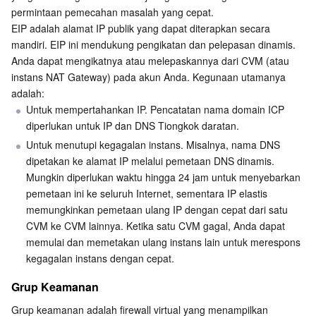
permintaan pemecahan masalah yang cepat.

EIP adalah alamat IP publik yang dapat diterapkan secara 
Aplikasi AI
Bandwidth Package
Firewall Manager
DNSPod
Tencent LearnShare
Elasticsearch Service
Face Recognition
mandiri. EIP ini mendukung pengikatan dan pelepasan dinamis. 
Anda dapat mengikatnya atau melepaskannya dari CVM (atau 
AI Produk Platform AI
VPN Connections
Cloud DNS Resolution
Tencent Cloud Enterprise Drive
Stream Compute Service
Text To Speech
Tencent Cloud AI Digital Human
instans NAT Gateway) pada akun Anda. Kegunaan utamanya 
adalah:
Model besar Tencent
Private Link
Data Lake Compute
Automatic Speech Recognition
eKYC
Tencent Cloud TI-ONE Platform
Untuk mempertahankan IP. Pencatatan nama domain ICP 
diperlukan untuk IP dan DNS Tiongkok daratan.
Internet of Things
Elastic IP
Tencent Cloud TCHouse-C
mesin penerjemah
Intelligent Music Platform
Tencent Cloud Agent Development Platform
Untuk menutupi kegagalan instans. Misalnya, nama DNS 
dipetakan ke alamat IP melalui pemetaan DNS dinamis. 
Message Queue
Global Application Acceleration Platform
Tencent Cloud TCHouse-D
Optical Character Recognition
LLM Knowledge Engine Basic API
IoT Hub
Mungkin diperlukan waktu hingga 24 jam untuk menyebarkan 
pemetaan ini ke seluruh Internet, sementara IP elastis 
Komunikasi
memungkinkan pemetaan ulang IP dengan cepat dari satu 
Tencent Cloud TCHouse-P
Face Fusion
Image Creation Large Model
TDMQ for CKafka
CVM ke CVM lainnya. Ketika satu CVM gagal, Anda dapat 
memulai dan memetakan ulang instans lain untuk merespons 
Interaksi Waktu Nyata
Tencent Cloud WeData
Video Creation Large Model
TDMQ for RocketMQ
Short Message Service
kegagalan instans dengan cepat.
Layanan Video
Business Intelligence
Tencent HY 3D Global
TDMQ for RabbitMQ
Tencent Push Notification Service
Chat
Grup Keamanan
Grup keamanan adalah firewall virtual yang menampilkan 