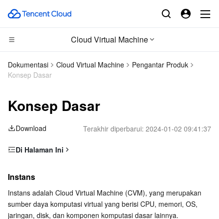
Cloud Virtual Machine
CDN dan platform edge
Dokumentasi
Cloud Virtual Machine
Pengantar Produk
Konsep Dasar
Komputasi
Tencent Cloud EdgeOne
Konsep Dasar
Edge Computing
Content Delivery Network
Cloud Virtual Machine
Download
Terakhir diperbarui:
2024-01-02 09:41:37
Komputasi Kinerja Tinggi
Enterprise Content Delivery Network
Tencent Cloud Lighthouse
Edge Computing Machine
Di Halaman Ini
Kontainer
Anti-DDoS
BM Cloud Physical Machine
Batch Compute
Instans
Instans
Awan terdistribusi
Secure Content Delivery Network
Cloud GPU Service
Hyper Computing Cluster
Tencent Kubernetes Engine
Jenis Instans
Instans adalah Cloud Virtual Machine (CVM), yang merupakan 
Citra
sumber daya komputasi virtual yang berisi CPU, memori, OS, 
Microservice
Multiple Network Acceleration
CVM Dedicated Host
Tencent Cloud Mesh
Cloud Dedicated Cluster
Cloud Block Storage
jaringan, disk, dan komponen komputasi dasar lainnya.
