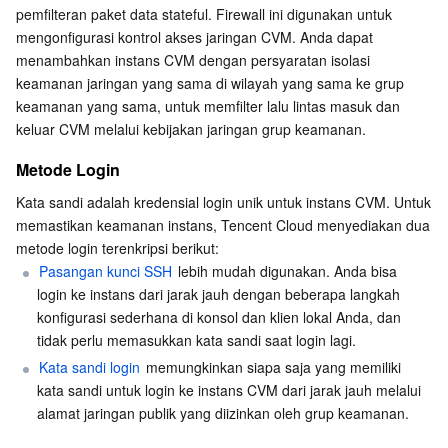
Media On-Demand
Tencent Cloud TCLake
Tencent HY
TDMQ for Apache Pulsar
Simple Email Service
Tencent Real-Time Communication
StreamLive
pemfilteran paket data stateful. Firewall ini digunakan untuk 
mengonfigurasi kontrol akses jaringan CVM. Anda dapat 
Pemrosesan Media
LLM Service TokenHub
TDMQ for MQTT
Low-code Interactive Classroom
StreamPackage
LVB Recording
menambahkan instans CVM dengan persyaratan isolasi 
keamanan jaringan yang sama di wilayah yang sama ke grup 
Media SDK
TDMQ for CMQ
Real-time Teleoperation
StreamLink
Media Processing Service
keamanan yang sama, untuk memfilter lalu lintas masuk dan 
keluar CVM melalui kebijakan jaringan grup keamanan.
Layanan Pendidikan
Cloud Message Queue
Game Multimedia Engine
Cloud Streaming Services
Cloud Application Rendering
Mobile Live Video Broadcasting
Metode Login
Kata sandi adalah kredensial login unik untuk instans CVM. Untuk 
Medical Services
Cloud Contact Center
Video on Demand
Cloud Virtual Desktop
User Generated Short Video SDK
Tencent Interactive Whiteboard
memastikan keamanan instans, Tencent Cloud menyediakan dua 
metode login terenkripsi berikut:
Manajemen Sumber Daya Cloud
Tencent Effect SDK
Tencent HealthCare Omics Platform
Pasangan kunci SSH
 lebih mudah digunakan. Anda bisa 
login ke instans dari jarak jauh dengan beberapa langkah 
Alat Developer
Digital and Intelligent Medical Imaging Platform
API
konfigurasi sederhana di konsol dan klien lokal Anda, dan 
tidak perlu memasukkan kata sandi saat login lagi.
kode rendah
Intelligent Guidance
SDK
Marketplace
Kata sandi login
 memungkinkan siapa saja yang memiliki 
kata sandi untuk login ke instans CVM dari jarak jauh melalui 
Pemantauan dan Operasi
Intelligent Pre-Consultation
Tencent Cloud Smart Advisor
Cloud Native Build
CloudBase
alamat jaringan publik yang diizinkan oleh grup keamanan.