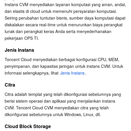
Instans CVM menyediakan layanan komputasi yang aman, andal, 
Serverless
Auto Scaling
Tencent Container Registry
Edge Zone
Tencent Cloud Elastic Microservice
VPC
dan elastis di cloud untuk memenuhi persyaratan komputasi. 
Alamat IP
Seiring perubahan tuntutan bisnis, sumber daya komputasi dapat 
Layanan Penyimpanan Esensial
Tencent Cloud Automation Tools
Tencent Kubernetes Engine Distributed Cloud Center
Cloud Dedicated Zone
API Gateway
Serverless Cloud Function
diskalakan secara real-time untuk menurunkan biaya perangkat 
IP Elastis
lunak dan perangkat keras Anda serta menyederhanakan 
Layanan Penyimpanan Data
Service Registry and Governance
Cloud Object Storage
Grup Keamanan
pekerjaan OPS TI.
Metode Login
Jenis Instans
Database Relasional
Cloud File Storage
Cloud Log Service
Wilayah dan Zona Ketersediaan
Tencent Cloud menyediakan berbagai konfigurasi CPU, MEM, 
TDSQL basis data relasional
Cloud Block Storage
Cloud Infinite
TencentDB for MySQL
penyimpanan, dan kapasitas jaringan untuk instans CVM. Untuk 
informasi selengkapnya, lihat 
Jenis Instans
.
Database NoSQL
Cloud HDFS
Smart Media Hosting
TencentDB for MariaDB
TDSQL-C for MySQL
Citra
Citra adalah templat yang telah dikonfigurasi sebelumnya yang 
Layanan SaaS Basis Data
Data Accelerator Goose FileSystem
TencentDB for PostgreSQL
TDSQL for MySQL
Tencent Cloud Distributed Cache (Redis OSS-Compatible)
berisi sistem operasi dan aplikasi yang menjalankan instans 
CVM. Tencent Cloud CVM menyediakan citra yang telah 
Jaringan
TencentDB for SQL Server
TDSQL Boundless
TencentDB for MongoDB
Data Transfer Service
dikonfigurasi sebelumnya untuk Windows, Linux, dll.
Keamanan Data
TencentDB for TcaplusDB
Database Expert Service
Virtual Private Cloud
Cloud Block Storage