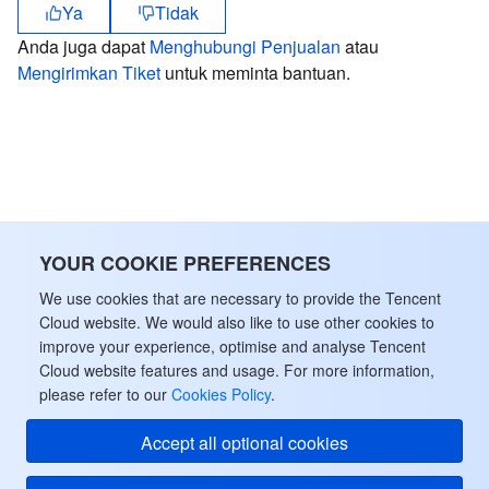
Ya
Tidak
Region Management System
Performance Testing Service
Billing Center
Anda juga dapat
Menghubungi Penjualan
atau
Mengirimkan Tiket
untuk meminta bantuan.
Quota Center
Compliance
Cloud Resource Center
Terms and Policies
Third Party
Service Plan
YOUR COOKIE PREFERENCES
We use cookies that are necessary to provide the Tencent
Tencent Cloud Training and Certification
Cloud website. We would also like to use other cookies to
improve your experience, optimise and analyse Tencent
Partner Support Plan
Cloud website features and usage. For more information,
please refer to our
Cookies Policy
.
Accept all optional cookies