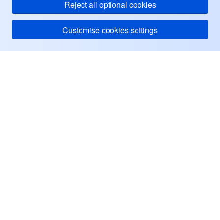
Reject all optional cookies
Customise cookies settings
Tentang Tencent Cloud
Bantuan & Dukungan
Pusat Pengguna
Sumber Informasi
Facebook
Twitter
Linkedin