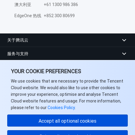
澳大利亚
+61 1300 986 386
EdgeOne 热线
+852 300 80699
关于腾讯云
服务与支持
资源
YOUR COOKIE PREFERENCES
用户中心
We use cookies that are necessary to provide the Tencent
Cloud website. We would also like to use other cookies to
improve your experience, optimise and analyse Tencent
Facebook
Cloud website features and usage. For more information,
please refer to our
Cookies Policy
.
Twitter
Accept all optional cookies
Linkedin