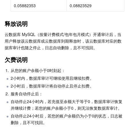
API 与工具
标签
腾讯云代码助手
腾讯云可观测平台
0.05882353
0.08823529
软件产品公告专区
云资源自动化 for Terraform
腾讯云代码分析
应用性能监控
云迁移
释放说明
专有云软件
访问管理
腾讯云超级应用服务
前端性能监控
云 API
软件产品生命周期公告
云数据库 MySQL（按量计费模式/包年包月模式）开通审计后，当
用户释放该云数据库或云数据库到期释放时，该云数据库对应的数
据库审计也随之停止，日志自动删除，且不可找回。
腾讯云数据库
操作审计
云拨测
腾讯云命令行工具
腾讯专有云企业版 TCE
欠费说明
大数据
配置审计
Prometheus 监控服务
腾讯专有云PaaS平台 TCS
TDSQL
1.
从您的账户余额小于0时刻起：
其他文档
集团账号管理
Grafana 可视化服务
大数据处理套件 TBDS
2小时内，数据库审计可继续使用且继续扣费。
2小时后，数据库审计将自动停止且停止扣费。
操作系统
控制中心
事件总线
渠道合作伙伴
2.
服务自动停止后：
自动停止24小时内，若充值至余额大于等于0，数据库审计恢复
身份识别平台
腾讯云健康看板
账号相关
TencentOS Server
并继续计费；若您的账户余额小于0，则无法恢复数据库审计。
自动停止24小时后，若您的账户余额仍为小于0的状态，日志被
云顾问 - 混沌演练
云顾问-Tencent RTC 云助手
消息中心
删除，且不可找回。