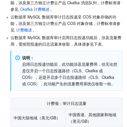
媒体点播
多模态智能数据湖 TCLake
腾讯混元大模型
消息队列 Pulsar 版
邮件推送
实时音视频
媒体直播
能，涉及第三方独立计费云产品 Ckafka 消息队列，计费标准请
参见 
Ckafka 计费概述
。
媒体处理
大模型服务平台 TokenHub
消息队列 MQTT 版
实时互动-教育版
媒体包装
直播录制
云数据库 MySQL 数据库审计日志投递至 COS 对象存储的功
能，涉及第三方独立计费云产品 COS 对象存储，计费标准请参
见 
计费概述
。
视频终端SDK
消息队列 CMQ 版
实时互动-工业能源版
媒体传输
媒体处理
云数据库 MySQL 数据库审计启用日志投递功能后，涉及流量费
用，需按照投递的日志流量来收取，具体请参见下表。
教育服务
消息队列 CMQ
游戏多媒体引擎
云直播
应用云渲染
直播 SDK
说明：
医疗服务
云联络中心
云点播
云桌面
短视频 SDK
互动白板
启用日志投递功能后，此功能涉及流量费用，但无论您
是仅开启一个日志投递路径（CLS、Ckafka 或 
云资源管理
腾讯特效 SDK
腾讯健康组学平台
COS），还是开启多个日志投递路径（CLS、Ckafka 
或 COS），此功能产生的流量费用系统仅收取一份。
开发者工具
数智医疗影像平台
API
Low Code
智能导诊
SDK
云市场
计费项：审计日志流量
中国香港、其他国家和地域
监控与运维
智能预问诊
智能顾问
云原生构建
云开发 CloudBase
中国大陆地域（美元/GB）
（美元/GB）