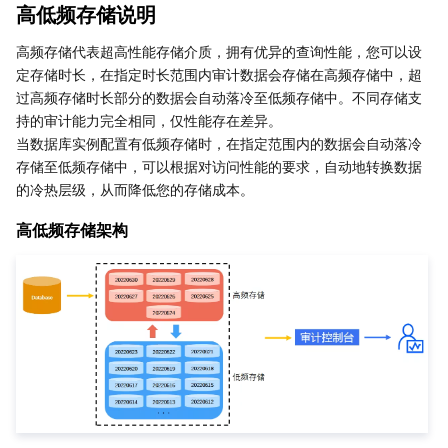
高低频存储说明
业务安全
云数据库 Tendis
数据库智能管家 DBbrain
负载均衡
数据安全治理中心
高频存储代表超高性能存储介质，拥有优异的查询性能，您可以设
定存储时长，在指定时长范围内审计数据会存储在高频存储中，超
安全服务
时序数据库 CTSDB
数据库管理中心
网关负载均衡
密钥管理系统
验证码
过高频存储时长部分的数据会自动落冷至低频存储中。不同存储支
持的审计能力完全相同，仅性能存在差异。
云安全
专线接入
凭据管理系统
文本内容安全
渗透测试服务
当数据库实例配置有低频存储时，在指定范围内的数据会自动落冷
存储至低频存储中，可以根据对访问性能的要求，自动地转换数据
应用安全
云联网
堡垒机
图片内容安全
安全服务平台
云防火墙
的冷热层级，从而降低您的存储成本。
高低频存储架构
域名与网站
弹性网卡
数据安全审计
音频内容安全
Web 应用防火墙
移动应用安全
企业应用
NAT 网关
视频内容安全
主机安全
安全凭证服务
域名注册
办公协同
对等连接
账号风控平台
容器安全服务
SSL 证书
腾讯微卡
大数据
网络流日志
风险识别 RCE
云安全中心
私有域解析 Private DNS
腾讯电子签
AI 基础产品
Anycast 公网加速
游戏安全
漏洞扫描服务
移动解析 HTTPDNS
腾讯会议
弹性 MapReduce