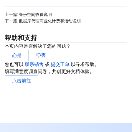
地域管理系统
云压测
控制台相关
上一篇:
备份空间收费说明
下一篇:
数据库代理商业化计费和活动说明
配额中心
费用中心
帮助和支持
资源中心
认证信息
本页内容是否解决了您的问题？
政策与规范
是
否
您也可以
联系销售
或
提交工单
以寻求帮助。
第三方
填写满意度调查问卷，共创更好文档体验。
点击前往
服务计划
腾讯云培训认证
合作伙伴支持计划