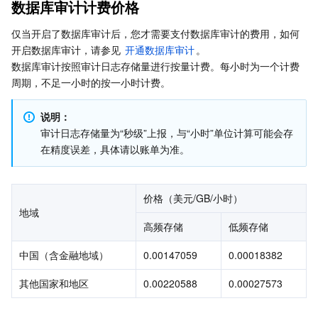
数据库审计日志投递功能计费价格
数据库审计计费价格
Serverless
弹性伸缩
容器镜像服务
边缘可用区
弹性微服务
释放说明
仅当开启了数据库审计后，您才需要支付数据库审计的费用，如何
开启数据库审计，请参见 
开通数据库审计
。
欠费说明
基础存储服务
自动化助手
云原生分布式云中心
专属可用区
API 网关
云函数
数据库审计按照审计日志存储量进行按量计费。每小时为一个计费
周期，不足一小时的按一小时计费。
存储数据服务
注册配置治理
对象存储
说明：
关系型数据库
文件存储
日志服务
审计日志存储量为“秒级”上报，与“小时”单位计算可能会存
在精度误差，具体请以账单为准。
关系型数据库TDSQL
云硬盘
数据万象
云数据库 MySQL
NoSQL 数据库
云 HDFS
智能媒资托管
云数据库 MariaDB
TDSQL-C MySQL 版
价格（美元/GB/小时）
地域
高频存储
低频存储
数据库 SaaS 服务
数据加速器 GooseFS
云数据库 PostgreSQL
TDSQL MySQL 版
腾讯云分布式缓存数据库（兼容 Redis）
中国（含金融地域）
0.00147059
0.00018382
网络
云数据库 SQL Server
TDSQL Boundless
云数据库 MongoDB
数据传输服务
其他国家和地区
0.00220588
0.00027573
数据安全
游戏数据库 TcaplusDB
数据库专家服务
私有网络