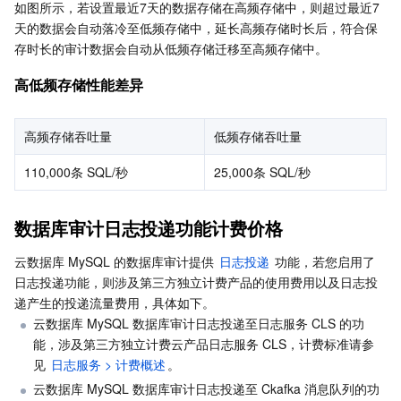
如图所示，若设置最近7天的数据存储在高频存储中，则超过最近7
天的数据会自动落冷至低频存储中，延长高频存储时长后，符合保
AI 应用产品
共享带宽包
防火墙管理
DNSPod
腾讯乐享
Elasticsearch Service
人脸识别
存时长的审计数据会自动从低频存储迁移至高频存储中。
高低频存储性能差异
AI 平台产品
VPN 连接
云解析 DNS
腾讯云企业网盘
流计算 Oceanus
语音合成
腾讯云智能数智人
腾讯大模型
私有连接
数据湖计算
语音识别
人脸核身
腾讯云大模型训推平台TI-ONE
高频存储吞吐量
低频存储吞吐量
110,000条 SQL/秒
25,000条 SQL/秒
物联网
弹性公网 IP
腾讯云数据仓库 TCHouse-C
机器翻译
智能音乐平台
腾讯云智能体开发平台
消息队列
全球应用加速
腾讯云数据仓库 TCHouse-D
文字识别
知识引擎原子能力
物联网通信
数据库审计日志投递功能计费价格
云数据库 MySQL 的数据库审计提供 
日志投递
 功能，若您启用了
通信服务
腾讯云数据仓库 TCHouse-P
人脸融合
大模型图像创作引擎
消息队列 CKafka 版
日志投递功能，则涉及第三方独立计费产品的使用费用以及日志投
递产生的投递流量费用，具体如下。
实时互动
数据开发治理平台 WeData
大模型视频创作引擎
消息队列 RocketMQ 版
短信
云数据库 MySQL 数据库审计日志投递至日志服务 CLS 的功
能，涉及第三方独立计费云产品日志服务 CLS，计费标准请参
视频服务
腾讯云 BI
腾讯混元生3D
消息队列 RabbitMQ 版
移动推送
即时通信 IM
见 
日志服务 > 计费概述
。
云数据库 MySQL 数据库审计日志投递至 Ckafka 消息队列的功