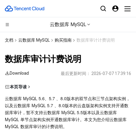
云数据库 MySQL
CDN与边缘平台
文档
云数据库 MySQL
购买指南
数据库审计计费说明
计算
边缘安全加速平台 EO
数据库审计计费说明
边缘计算
内容分发网络 CDN
云服务器
Download
最后更新时间：
2026-07-07 17:39:16
高性能计算
全站加速网络
轻量应用服务器
边缘计算机器
本页导读
数据库审计计费价格
容器
DDoS 防护
裸金属云服务器
批量计算
云数据库 MySQL 5.6、5.7 、8.0版本的双节点和三节点架构实例，
以及云数据库 MySQL 5.7 、8.0版本的云盘版架构实例支持开通数
高低频存储说明
分布式云
安全加速 SCDN
GPU 云服务器
高性能计算集群
容器服务
据库审计，暂不支持云数据库 MySQL 5.5版本以及云数据库 
高低频存储架构
MySQL 单节点架构实例开通数据库审计。本文为您介绍云数据库 
MySQL 数据库审计的计费说明。
高低频存储性能差异
微服务
多网聚合加速（腾讯云聚通）
专用宿主机
服务网格
本地专用集群