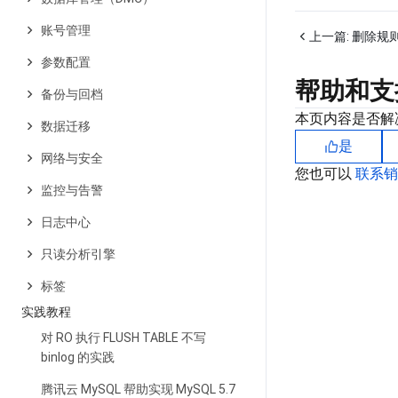
账号管理
上一篇:
删除规
参数配置
帮助和支
备份与回档
本页内容是否解
数据迁移
是
网络与安全
您也可以
联系
监控与告警
日志中心
只读分析引擎
标签
实践教程
对 RO 执行 FLUSH TABLE 不写
binlog 的实践
腾讯云 MySQL 帮助实现 MySQL 5.7