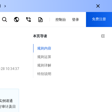
用
弹性伸缩
免费注册
CDN
控制台
登录
云数据库 MySQL
云直播
对象存储
nternational
本页导读
注册获取以下福利：
nglish
-
EN
30+产品免费试用
规则内容
한국어
-
KO
新用户专享优惠
规则运算
日本語
-
JP
抢先体验新产品
规则详解
-28 10:34:37
简体中文
-
ZH
立即免费注册
特别说明
ortuguês
-
PT
ahasa Indonesia
-
IND
的实例请通
中国站
行审计及日
简体中文