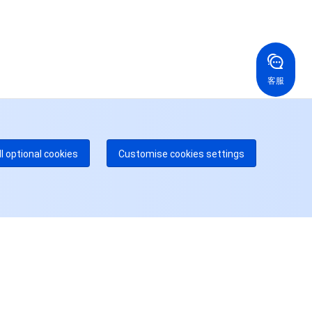
24/7 电话支持
免费
国香港
美国
52 800 906 020
+1 844 606 0804
在线支持
拿大
澳大利亚
客服
 888 605 7930
+61 1300 986 386
dgeOne 热线
付费
52 300 80699
多本地热线即将开通
咨询
ll optional cookies
Customise cookies settings