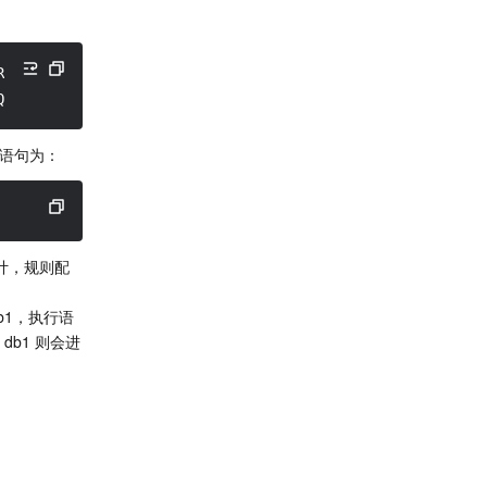
R_TABLE,
QLCOM_TRUNCATE, SQLCOM_DROP_TABLE
，语句为：
审计，规则配
b1，执行语
db1 则会进