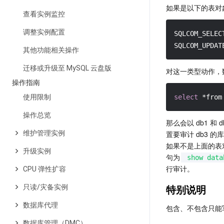
如果是以下的表对
查看实例监控
调整实例配置
SQLCOM_SELEC
SQLCOM_UPDAT
其他功能相关操作
迁移或升级至 MySQL 云盘版
对这一类型动作，数
操作指南
使用限制
select
 *from
操作总览
那么会以 db1 
维护管理实例
置要审计 db3 的
如果不是上面的表对
升级实例
句为
show data
行审计。
CPU 弹性扩容
特别说明
只读/灾备实例
数据库代理
包含、不包含只能
数据库管理（DMC）