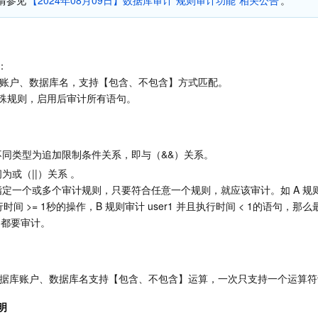
情参见
【2024年08月09日】数据库审计“规则审计功能”相关公告
。
：
据库账户、数据库名，支持【包含、不包含】方式匹配。
殊规则，启用后审计所有语句。
不同类型为追加限制条件关系，即与（&&）关系。
或（||）关系 。

定一个或多个审计规则，只要符合任意一个规则，就应该审计。如 A 规
执行时间 >= 1秒的操作，B 规则审计 user1 并且执行时间 < 1的语句，那么
语句都要审计。
、数据库账户、数据库名支持【包含、不包含】运算，一次只支持一个运算
明