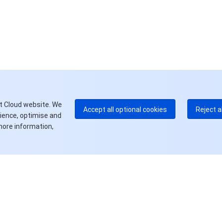
中
+8
加
+1
E
+8
更
t Cloud website. We
Accept all optional cookies
Reject a
rience, optimise and
more information,