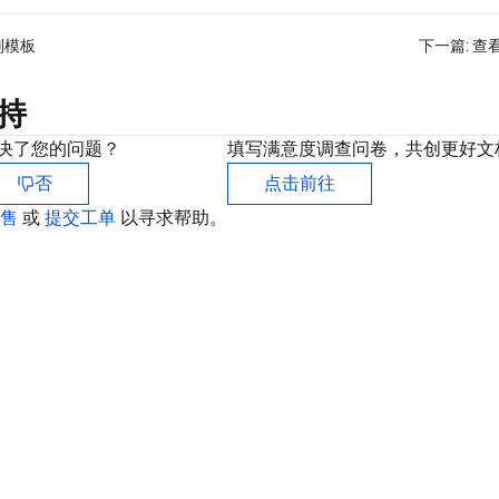
则模板
下一篇:
查
持
决了您的问题？
填写满意度调查问卷，共创更好文
否
点击前往
销售
或
提交工单
以寻求帮助。
联
如