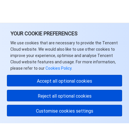
业务安全
云数据库 Tendis
数据库智能管家 DBbrain
负载均衡
数据安全治理中心
安全服务
时序数据库 CTSDB
数据库管理中心
网关负载均衡
密钥管理系统
验证码
YOUR COOKIE PREFERENCES
云安全
专线接入
凭据管理系统
文本内容安全
渗透测试服务
We use cookies that are necessary to provide the Tencent
Cloud website. We would also like to use other cookies to
应用安全
云联网
堡垒机
图片内容安全
安全服务平台
云防火墙
improve your experience, optimise and analyse Tencent
Cloud website features and usage. For more information,
域名与网站
弹性网卡
数据安全审计
音频内容安全
Web 应用防火墙
移动应用安全
please refer to our
Cookies Policy
.
Accept all optional cookies
企业应用
NAT 网关
视频内容安全
主机安全
安全凭证服务
域名注册
Reject all optional cookies
办公协同
对等连接
账号风控平台
容器安全服务
SSL 证书
腾讯微卡
Customise cookies settings
大数据
网络流日志
风险识别 RCE
云安全中心
私有域解析 Private DNS
腾讯电子签
AI 基础产品
Anycast 公网加速
游戏安全
漏洞扫描服务
移动解析 HTTPDNS
腾讯会议
弹性 MapReduce