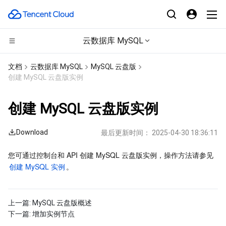
云数据库 MySQL
CDN与边缘平台
文档
云数据库 MySQL
MySQL 云盘版
创建 MySQL 云盘版实例
计算
边缘安全加速平台 EO
创建 MySQL 云盘版实例
边缘计算
内容分发网络 CDN
云服务器
Download
最后更新时间：
2025-04-30 18:36:11
高性能计算
全站加速网络
轻量应用服务器
边缘计算机器
您可通过控制台和 API 创建 MySQL 云盘版实例，操作方法请参见 
容器
DDoS 防护
裸金属云服务器
批量计算
创建 MySQL 实例
。
分布式云
安全加速 SCDN
GPU 云服务器
高性能计算集群
容器服务
上一篇:
MySQL 云盘版概述
微服务
多网聚合加速（腾讯云聚通）
专用宿主机
服务网格
本地专用集群
下一篇:
增加实例节点