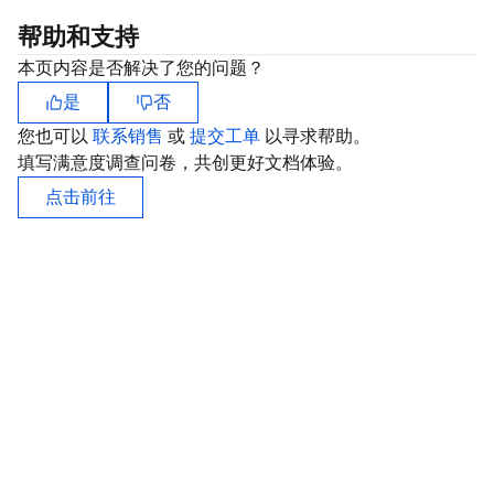
Serverless
弹性伸缩
容器镜像服务
边缘可用区
弹性微服务
帮助和支持
本页内容是否解决了您的问题？
基础存储服务
自动化助手
云原生分布式云中心
专属可用区
API 网关
云函数
是
否
您也可以
存储数据服务
注册配置治理
对象存储
联系销售
或
提交工单
以寻求帮助。
填写满意度调查问卷，共创更好文档体验。
关系型数据库
文件存储
日志服务
点击前往
关系型数据库TDSQL
云硬盘
数据万象
云数据库 MySQL
NoSQL 数据库
云 HDFS
智能媒资托管
云数据库 MariaDB
TDSQL-C MySQL 版
数据库 SaaS 服务
数据加速器 GooseFS
云数据库 PostgreSQL
TDSQL MySQL 版
腾讯云分布式缓存数据库（兼容 Redis）
网络
云数据库 SQL Server
TDSQL Boundless
云数据库 MongoDB
数据传输服务
数据安全
游戏数据库 TcaplusDB
数据库专家服务
私有网络