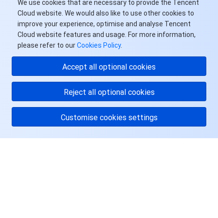
We use cookies that are necessary to provide the Tencent
Cloud website. We would also like to use other cookies to
AI 应用产品
共享带宽包
防火墙管理
DNSPod
腾讯乐享
Elasticsearch Service
人脸识别
improve your experience, optimise and analyse Tencent
Cloud website features and usage. For more information,
AI 平台产品
please refer to our
VPN 连接
云解析 DNS
腾讯云企业网盘
流计算 Oceanus
语音合成
腾讯云智能数智人
Cookies Policy
.
Accept all optional cookies
腾讯大模型
私有连接
数据湖计算
语音识别
人脸核身
腾讯云大模型训推平台TI-ONE
Reject all optional cookies
物联网
弹性公网 IP
腾讯云数据仓库 TCHouse-C
机器翻译
智能音乐平台
腾讯云智能体开发平台
Customise cookies settings
消息队列
全球应用加速
腾讯云数据仓库 TCHouse-D
文字识别
知识引擎原子能力
物联网通信
通信服务
腾讯云数据仓库 TCHouse-P
人脸融合
大模型图像创作引擎
消息队列 CKafka 版
关于腾讯云
实时互动
数据开发治理平台 WeData
大模型视频创作引擎
消息队列 RocketMQ 版
短信
服务与支持
资源
视频服务
腾讯云 BI
腾讯混元生3D
消息队列 RabbitMQ 版
移动推送
即时通信 IM
用户中心